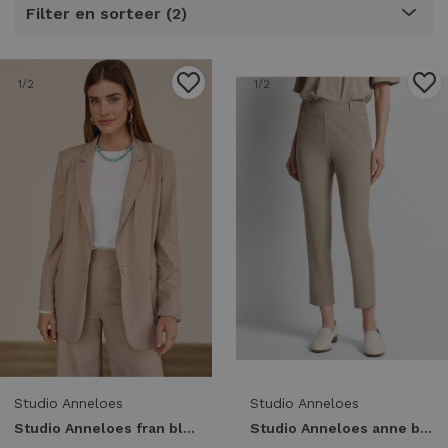
Filter en sorteer
2
1
/2
1
/2
Studio Anneloes
Studio Anneloes
Studio Anneloes fran blazer 94808 Blazers 2200 latte
Studio Anneloes anne bonded trousers 94819 Broek 2200 latte