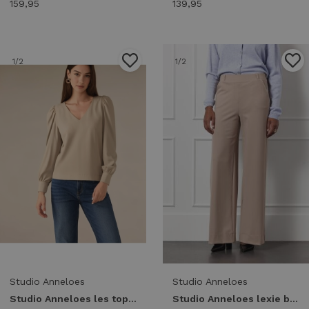
159,95
139,95
1
/2
1
/2
Studio Anneloes
Studio Anneloes
Studio Anneloes les top 94821 T-shirt Lange mouw 2200 latte
Studio Anneloes lexie bonded trousers 94801 Broek 2200 latte