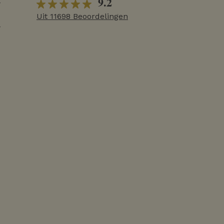
9.2
r
Uit 11698 Beoordelingen
r