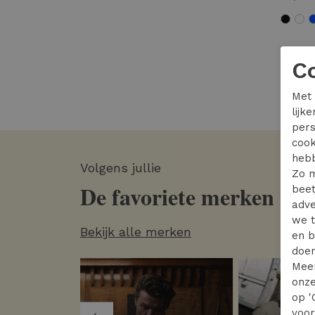
C
Met 
lijk
pers
cook
hebb
Volgens jullie
Zo m
De favoriete merken
beet
adve
we t
Bekijk alle merken
en b
doen
Mee
onze
op '
voo