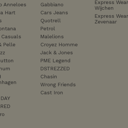
Express Wea
o Anneloes
Gabbiano
Wijchen
a Hart
Cars Jeans
Express Wea
s
Quotrell
Zevenaar
ontana
Petrol
a Casuals
Malelions
& Pelle
Croyez Homme
zz
Jack & Jones
utton
PME Legend
mum
DSTREZZED
H
Chasin
nhagen
Wrong Friends
Cast Iron
 DAY
RED
ro