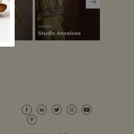
Ontdek
Ontdek
rt
Studio Anneloes
Cars
r