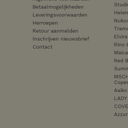
Studi
Betaalmogelijkheden
Helen
Leveringsvoorwaarden
Nuku
Herroepen
Tram
Retour aanmelden
Elvir
Inschrijven nieuwsbrief
Rino 
Contact
Maica
Red B
Sum
MSC
Cope
Aaiko
LADY
COVE
Azzur