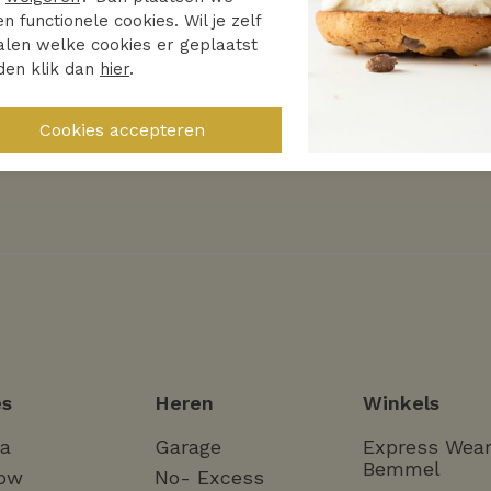
en functionele cookies. Wil je zelf
len welke cookies er geplaatst
den klik dan
hier
.
Ontdek
Ontdek
nd
Malelions
Helena Ha
s
Heren
Winkels
ha
Garage
Express Wea
Bemmel
ow
No- Excess