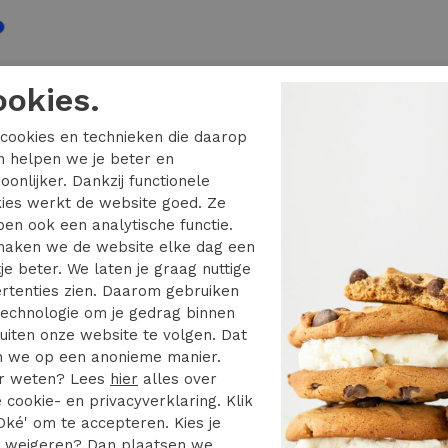
ookies.
cookies en technieken die daarop
1 van de 1 gezien
en helpen we je beter en
oonlijker. Dankzij functionele
ies werkt de website goed. Ze
en ook een analytische functie.
aken we de website elke dag een
je beter. We laten je graag nuttige
rtenties zien. Daarom gebruiken
echnologie om je gedrag binnen
uiten onze website te volgen. Dat
 we op een anonieme manier.
r weten? Lees
hier
alles over
 cookie- en privacyverklaring. Klik
Oké' om te accepteren. Kies je
r
weigeren
? Dan plaatsen we