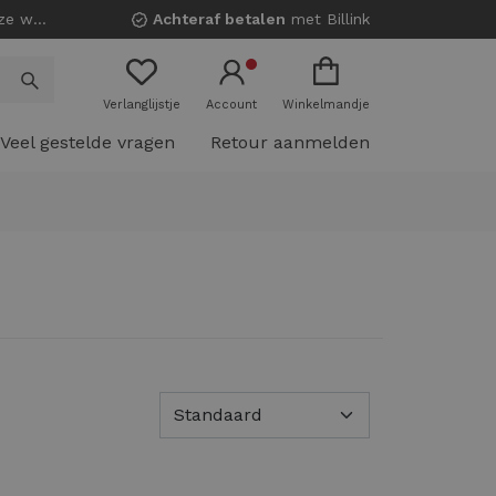
nkels!
Achteraf betalen
met Billink
Verlanglijstje
Account
Winkelmandje
Veel gestelde vragen
Retour aanmelden