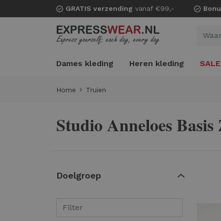
GRATIS verzending
vanaf €99,-
Bonu
Dames kleding
Heren kleding
SALE
Home
Truien
Studio Anneloes Basis
Doelgroep