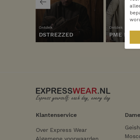
alle
bepa
wor
Ontdek
Ontdek
DSTREZZED
PME Lege
Klantenservice
Dame
Geis
Over Express Wear
Mosc
Algemene voorwaarden