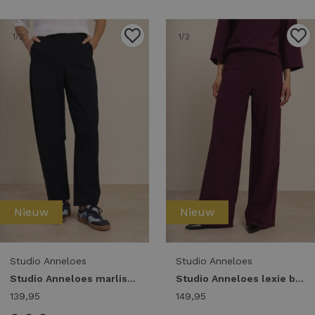
1
/2
1
/2
Nieuw
Nieuw
Studio Anneloes
Studio Anneloes
Studio Anneloes marlise barrel trousers 94861 Broek 6900 dark blue
Studio Anneloes lexie bonded trousers 94802 Broek 3800 blackberry
139,95
149,95