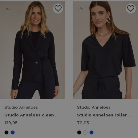
1
/2
1
/2
Studio Anneloes
Studio Anneloes
Studio Anneloes clean blazer 94843 Blazers 6900 dark blue
Studio Anneloes roller shirt 94845 T-shirt Korte mouw 9000 black
139,95
79,95