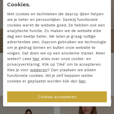
Cookies.
Met cookies en technieken die daarop lijken helpen
we je beter en persoonlijker. Dankzij functionele
cookies werkt de website goed. Ze hebben ook een
analytische functie. Zo maken we de website elke
dag een beetje beter. We laten je graag nuttige
advertenties zien. Daarom gebruiken we technologie
om je gedrag binnen en buiten onze website te
volgen. Dat doen we op een anonieme manier. Meer
weten? Lees
hier
alles over onze cookie- en
Studio Anneloes
Studio Anneloes
privacyverklaring. Klik op 'Oké' om te accepteren.
Studio Anneloes nadia jumpsuit 94850 Jumpsuit 9000 black
Studio Anneloes nadia jumpsuit 94850 Jumpsuit 6900 dark blue
Kies je voor
weigeren
? Dan plaatsen we alleen
199,95
199,95
functionele cookies. Wil je zelf bepalen welke
cookies er geplaatst worden klik dan
hier
.
1
/2
1
/2