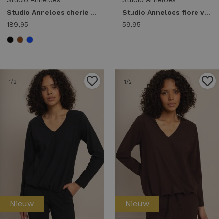
Studio Anneloes cherie jumpsuit 94854 Jumpsuit 6900 dark blue
Studio Anneloes fiore vneck t-shirt 94855 T-shirt Korte mouw 1000 white
189,95
59,95
1
/2
1
/2
Nieuw
Nieuw