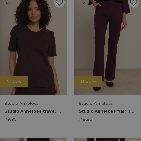
1
/2
1
/2
Nieuw
Nieuw
Studio Anneloes
Studio Anneloes
Studio Anneloes travel tee 94813 T-shirt Korte mouw 8700 espresso
Studio Anneloes flair bonded trousers 94800 Flared 3800 blackberry
79,95
149,95