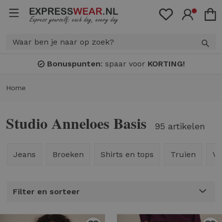
Bonuspunten
: spaar voor
KORTING!
Home
Studio Anneloes Basis
95 artikelen
Jeans
Broeken
Shirts en tops
Truien
Ve
Filter en sorteer