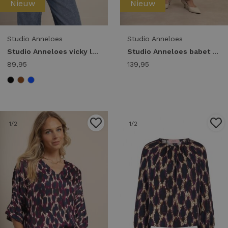
Nieuw
Nieuw
Studio Anneloes
Studio Anneloes
Studio Anneloes vicky ls shirt 94858 T-shirt Lange mouw 6900 dark blue
Studio Anneloes babet denim trousers 94862 Barrel fit 6303 mid jeans
89,95
139,95
1
/2
1
/2