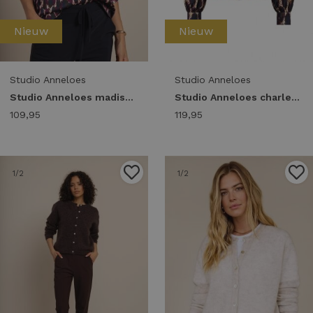
Nieuw
Nieuw
Studio Anneloes
Studio Anneloes
Studio Anneloes madison animal top 14007 T-shirt Korte mouw 9997 multi color
Studio Anneloes charleze animal top 14008 T-shirt Korte mouw 9997 multi color
109,95
119,95
1
/2
1
/2