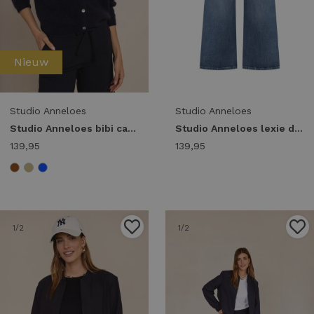
Nieuw
Studio Anneloes
Studio Anneloes
Studio Anneloes bibi cardigan 91545 Vest 6900 dark blue
Studio Anneloes lexie denim trousers 94853 Relaxed Fit 6303 mid jeans
139,95
139,95
1
/2
1
/2