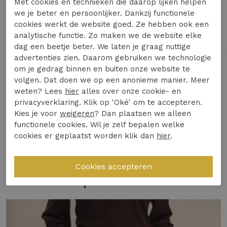
Met cookies en technieken die daarop lijken helpen
we je beter en persoonlijker. Dankzij functionele
Maak kennis met de stijlvolle en comfortabele
cookies werkt de website goed. Ze hebben ook een
analytische functie. Zo maken we de website elke
Hanna capri trousers van Studio Anneloes. Deze
dag een beetje beter. We laten je graag nuttige
donkerblauwe capri broek is perfect voor casual
advertenties zien. Daarom gebruiken we technologie
wear en biedt een eigentijdse uitstraling met
om je gedrag binnen en buiten onze website te
Lees meer
een slanke pasvorm en een kleine split net
volgen. Dat doen we op een anonieme manier. Meer
weten? Lees
hier
alles over onze cookie- en
boven de knie. Ideaal voor modebewuste dames
privacyverklaring. Klik op 'Oké' om te accepteren.
die houden van kwaliteit en stijl.
Kies je voor
weigeren
? Dan plaatsen we alleen
Specificaties
functionele cookies. Wil je zelf bepalen welke
Gemaakt van duurzaam en
cookies er geplaatst worden klik dan
hier
.
onderhoudsvriendelijk travel fabric
Winkelvoorraad
Voorzien van praktische zijzakken en een
bijpassende riem
Gerelateerde producten
Geïnspireerd door de populaire Startup
trousers voor een moderne look
Perfecte keuze voor diverse gelegenheden