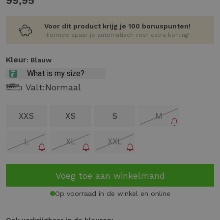
99,95
Voor dit product krijg je 100 bonuspunten!
Hiermee spaar je automatisch voor extra korting!
Kleur
: Blauw
Valt:
Normaal
XXS
XS
S
M
L
XL
XXL
Voeg toe aan winkelmand
Op voorraad in de winkel en online
Ook verkrijgbaar in de kleuren: