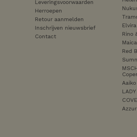
Leveringsvoorwaarden
Nuku
Herroepen
Tram
Retour aanmelden
Elvir
Inschrijven nieuwsbrief
Rino 
Contact
Maica
Red B
Sum
MSC
Cope
Aaiko
LADY
COVE
Azzur