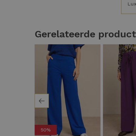
Lu
Gerelateerde produc
50%