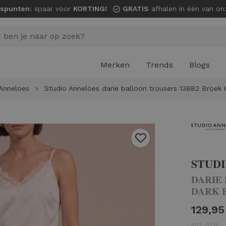
spunten
: spaar voor
KORTING!
GRATIS
afhalen in één van onze wi
Merken
Trends
Blogs
Anneloes
Studio Anneloes darie balloon trousers 13882 Broek
STUD
DARIE 
DARK 
129,95
Incl. BTW