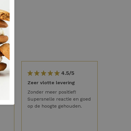
4.5/5
Zeer vlotte levering
Zonder meer positief!
Supersnelle reactie en goed
op de hoogte gehouden.