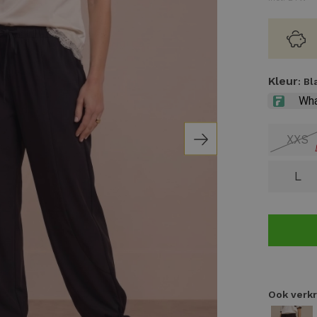
Kleur
: B
XXS
L
Ook verkr