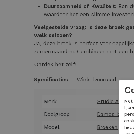
Duurzaamheid of Kwaliteit:
Een du
waardoor het een slimme investerin
Veelgestelde vraag: Is deze broek ges
welk seizoen?
Ja, deze broek is perfect voor dagelij
zomermaanden. Combineer met een luch
Ontdek het zelf!
Specificaties
Winkelvoorraad
C
Merk
Studio Annelo
Met 
lijk
Doelgroep
Dames kledin
pers
cook
Model
Broeken
hebb