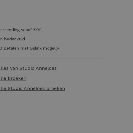
verzending vanaf €99,-
n bedenktijd
f Betalen met Billink mogelijk
alles van
Studio Anneloes
alle
broeken
alle
Studio Anneloes broeken