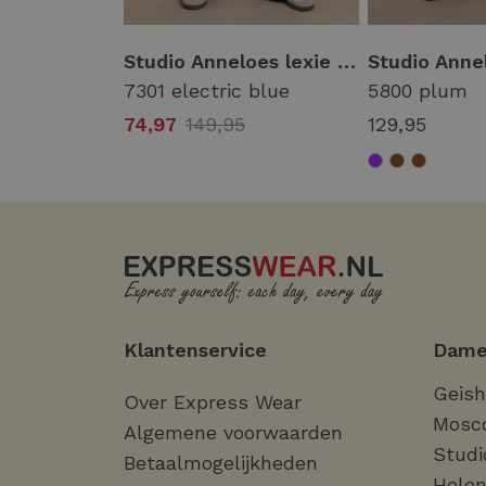
Studio Anneloes flair linen look trousers 13855 Flared 2200 latte
Studio Anneloes lexie bonded trousers 13729 Broek 7301 electric blue
7301 electric blue
5800 plum
74,97
149,95
129,95
Klantenservice
Dame
Geis
Over Express Wear
Mosc
Algemene voorwaarden
Studi
Betaalmogelijkheden
Helen