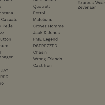
Express Wea
s
Quotrell
Zevenaar
ontana
Petrol
a Casuals
Malelions
& Pelle
Croyez Homme
zz
Jack & Jones
utton
PME Legend
mum
DSTREZZED
H
Chasin
nhagen
Wrong Friends
Cast Iron
 DAY
RED
ro