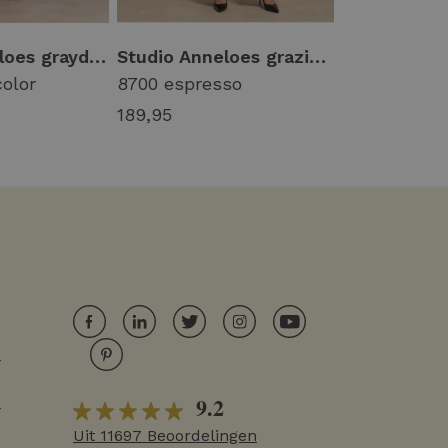
Studio Anneloes grayden short 14172 Korte broeken 9997 multi color
Studio Anneloes grazia jumpsuit 13612 Jumpsuit 8700 espresso
color
8700 espresso
2200 latte
189,95
149,95
r
9.2
r
Uit 11697 Beoordelingen