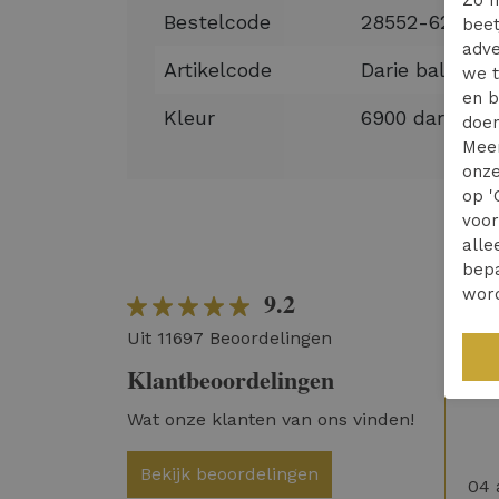
Zo m
Bestelcode
28552-62
beet
adve
Artikelcode
Darie balloon 
we t
en b
Kleur
6900 dark blu
doen
Mee
onze
op '
voo
alle
bepa
wor
9.2
Vri
Uit 11697 Beoordelingen
hui
Klantbeoordelingen
Hel
Wat onze klanten van ons vinden!
Bekijk beoordelingen
04 