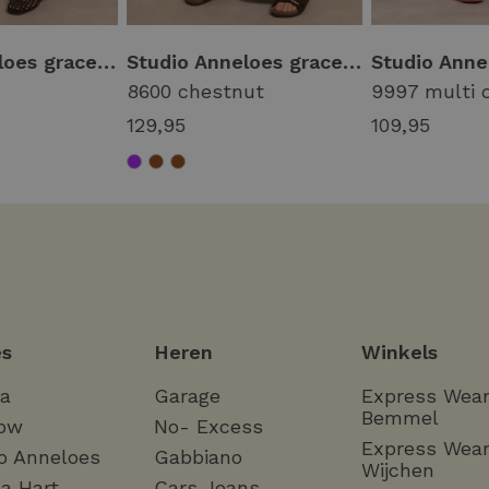
Studio Anneloes grace trousers 13931 Broek 5800 plum
Studio Anneloes grace trousers 13931 Broek 8600 chestnut
8600 chestnut
9997 multi 
129,95
109,95
s
Heren
Winkels
ha
Garage
Express Wea
Bemmel
ow
No- Excess
Express Wea
o Anneloes
Gabbiano
Wijchen
a Hart
Cars Jeans