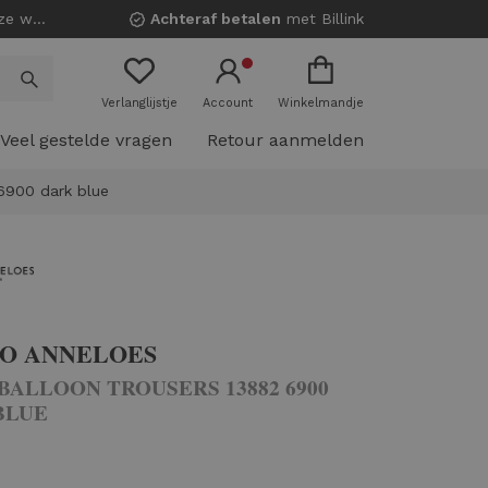
nkels!
Achteraf betalen
met Billink
Verlanglijstje
Account
Winkelmandje
Veel gestelde vragen
Retour aanmelden
 6900 dark blue
IO ANNELOES
BALLOON TROUSERS 13882 6900
BLUE