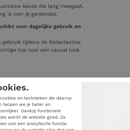
urzame keuze die lang meegaat,
g is voor je garderobe.
chikt voor dagelijks gebruik en
ks gebruik tijdens de Nederlandse
tige top voor een casual look.
ookies.
es
cookies en technieken die daarop
en helpen we je beter en
g
oonlijker. Dankzij functionele
ies werkt de website goed. Ze
en ook een analytische functie.