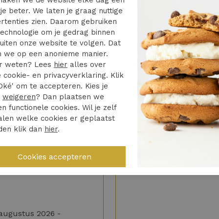
aken we de website elke dag een
je beter. We laten je graag nuttige
rtenties zien. Daarom gebruiken
trousers 13882
echnologie om je gedrag binnen
uiten onze website te volgen. Dat
e
 we op een anonieme manier.
r weten? Lees
hier
alles over
 cookie- en privacyverklaring. Klik
Oké' om te accepteren. Kies je
r
weigeren
? Dan plaatsen we
en functionele cookies. Wil je zelf
len welke cookies er geplaatst
5/5
4/5
den klik dan
hier
.
jdag besteld zaterdag in
N.v.t.
s. Toppie
Snelle levering
e fijne ervaring
augustus 2026 -