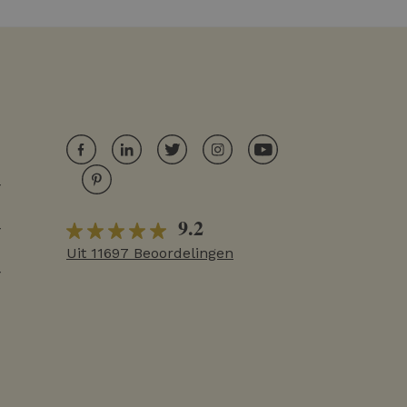
r
9.2
r
Uit 11697 Beoordelingen
r