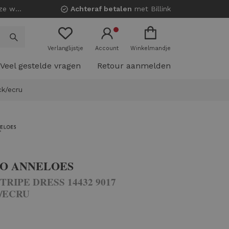
nkels!
Achteraf betalen
met Billink
Verlanglijstje
Account
Winkelmandje
Veel gestelde vragen
Retour aanmelden
ck/ecru
IO ANNELOES
TRIPE DRESS 14432 9017
/ECRU