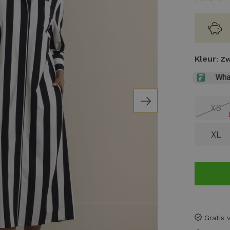
Kleur
: Z
XS
XL
Gratis 