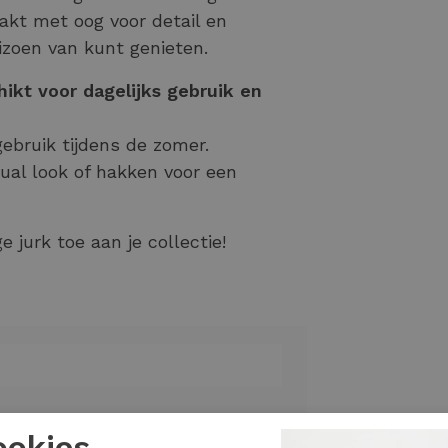
t met oog voor detail en
eizoen van kunt genieten.
hikt voor dagelijks gebruik en
 gebruik tijdens de zomer.
al look of hakken voor een
e jurk toe aan je collectie!
ookies.