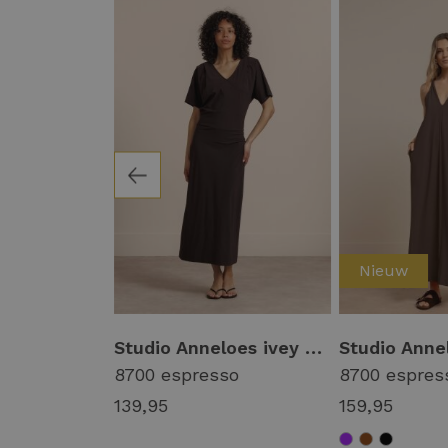
Nieuw
Studio Anneloes simplicty leopard dress 13996 Jurk 9997 multi color
Studio Anneloes ivey dress 13932 Jurk 8700 espresso
olor
8700 espresso
8700 espres
139,95
159,95