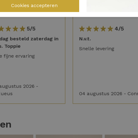
5/5
4/5
jdag besteld zaterdag in
N.v.t.
s. Toppie
Snelle levering
e fijne ervaring
augustus 2026 -
xueus
04 augustus 2026 - Con
ten