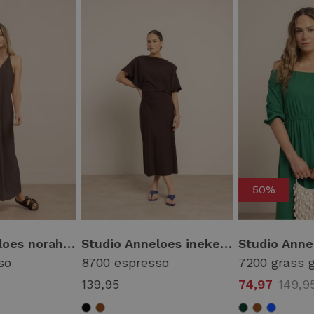
50%
Studio Anneloes norah 2way dress 13966 Jurk 8700 espresso
Studio Anneloes ineke dress 13819 Jurk 8700 espresso
so
8700 espresso
7200 grass 
139,95
74,97
149,9