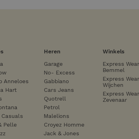
s
Heren
Winkels
ha
Garage
Express Wea
Bemmel
ow
No- Excess
Express Wea
o Anneloes
Gabbiano
Wijchen
a Hart
Cars Jeans
Express Wea
s
Quotrell
Zevenaar
ontana
Petrol
a Casuals
Malelions
& Pelle
Croyez Homme
zz
Jack & Jones