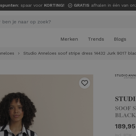
spunten
: spaar voor
KORTING!
GRATIS
afhalen in één van onze wi
Merken
Trends
Blogs
nneloes
Studio Anneloes soof stripe dress 14432 Jurk 9017 bla
STUD
SOOF S
BLACK
189,95
Incl. BTW