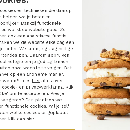
cookies en technieken die daarop
en helpen we je beter en
oonlijker. Dankzij functionele
 14432
ies werkt de website goed. Ze
en ook een analytische functie.
aken we de website elke dag een
je beter. We laten je graag nuttige
rtenties zien. Daarom gebruiken
oger drogen
echnologie om je gedrag binnen
ge temperatuur
uiten onze website te volgen. Dat
 we op een anonieme manier.
r weten? Lees
hier
alles over
n reinigingsmachines met de
 cookie- en privacyverklaring. Klik
smiddelen: perchloorethyleen,
Oké' om te accepteren. Kies je
fen
r
weigeren
? Dan plaatsen we
en functionele cookies. Wil je zelf
len welke cookies er geplaatst
den klik dan
hier
.