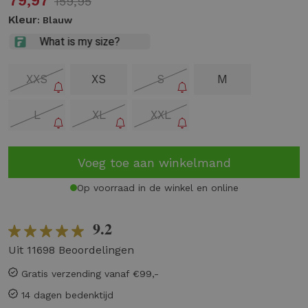
79,97
159,95
Kleur
: Blauw
XXS
XS
S
M
L
XL
XXL
Voeg toe aan winkelmand
Op voorraad in de winkel en online
9.2
Uit 11698 Beoordelingen
Gratis verzending vanaf €99,-
14 dagen bedenktijd