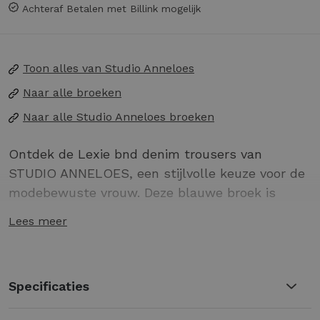
Achteraf Betalen met Billink mogelijk
Toon alles van
Studio Anneloes
Naar alle
broeken
Naar alle
Studio Anneloes broeken
Ontdek de Lexie bnd denim trousers van
STUDIO ANNELOES, een stijlvolle keuze voor de
modebewuste vrouw. Deze blauwe broek is
perfect voor de Nederlandse zomerdagen en
Lees meer
biedt een comfortabele pasvorm die je
moeiteloos kunt combineren met je favoriete
tops.
Specificaties
Gemaakt van hoogwaardige denim voor
ultiem comfort