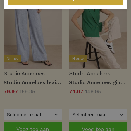
Nieuw
Nieuw
Studio Anneloes
Studio Anneloes
Studio Anneloes lexie bnd denim trousers 13716 Broek 6700 denim light
Studio Anneloes gina long gilet 13721 Gilets 7200 grass green
79.97
159.95
74.97
149.95
Voeg toe aan
Voeg toe aan