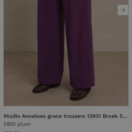
0 dark sage green
Studio Anneloes grace trousers 13931 Broek 5800 plum
5800 plum