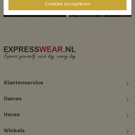
Ontdek
Ontdek
DSTREZZED
PME Legend
Klantenservice
Dames
Heren
Winkels