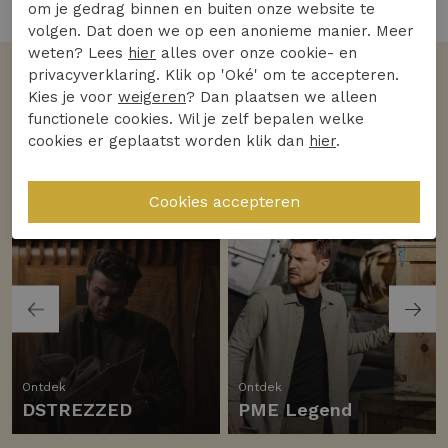
3 van de 3 gezien
om je gedrag binnen en buiten onze website te
volgen. Dat doen we op een anonieme manier. Meer
weten? Lees
hier
alles over onze cookie- en
privacyverklaring. Klik op 'Oké' om te accepteren.
Volgens jullie
Kies je voor
weigeren
? Dan plaatsen we alleen
De favoriete merken
functionele cookies. Wil je zelf bepalen welke
cookies er geplaatst worden klik dan
hier
.
Bekijk alle merken
Ontdek
Ontdek
DSTREZZED
PME Legend