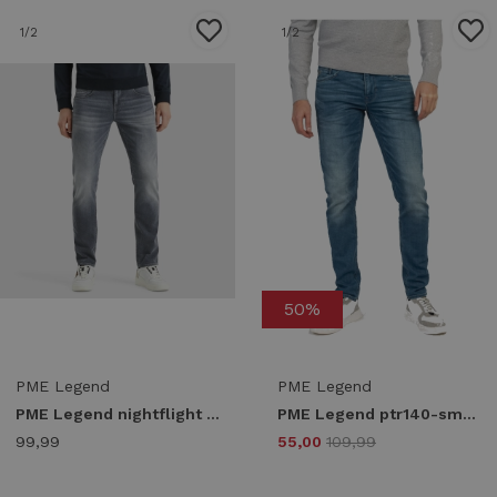
1
/2
1
/2
50%
PME Legend
PME Legend
PME Legend nightflight ptr120-igb Regular fit igb
PME Legend ptr140-smb tailwheel soft mid blue Slim fit smb - smb
99,99
55,00
109,99