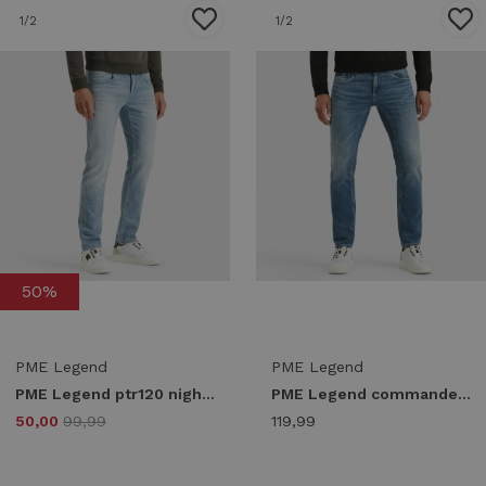
1
/2
1
/2
50%
PME Legend
PME Legend
PME Legend ptr120 nightflight hbl Regular fit hbl highsummer blue light
PME Legend commander 3.0 ptr180-ufb Relaxed Fit used fresh blue
50,00
99,99
119,99