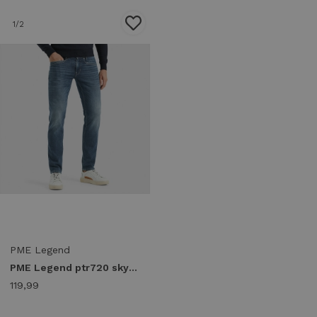
1
/2
PME Legend
PME Legend ptr720 skyrak Regular fit hmb
119,99