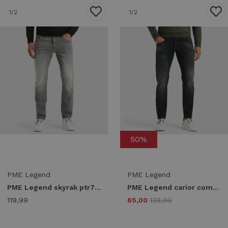
1
/2
1
/2
50%
PME Legend
PME Legend
PME Legend skyrak ptr720-tsg Regular fit true stone grey
PME Legend carior comfort denim dark ptr450-cdd Tapered fit cdd
119,99
65,00
129,99