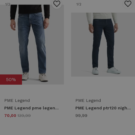
1
/2
1
/2
50%
PME Legend
PME Legend
PME Legend pme legend aviator ptr2602707 Regular fit isb indigo sky blue
PME Legend ptr120 nightflight Regular fit dcb
70,00
139,99
99,99