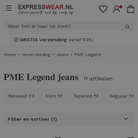
Bonuspunten
: spaar voor
KORTING!
Home
Heren kleding
Jeans
PME Legend
PME Legend jeans
11 artikelen
Relaxed Fit
Slim fit
Tapered fit
Regular fit
Filter en sorteer
1