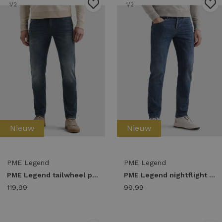
1
/2
1
/2
Nieuw
Nieuw
PME Legend
PME Legend
PME Legend tailwheel ptr140-teb Slim fit teb true element blue
PME Legend nightflight ptr120-bmc Regular fit bmc blue mid clean
119,99
99,99