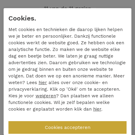
11 van de 11 gezien
Cookies.
Op zoek naar stoere PME Legend jeans die stijl
Met cookies en technieken die daarop lijken helpen
en comfort combineren? Deze Nederlandse
we je beter en persoonlijker. Dankzij functionele
merkcollectie biedt heren denim PME Legend
cookies werkt de website goed. Ze hebben ook een
van topkwaliteit. Ontdek waarom PME Legend
analytische functie. Zo maken we de website elke
heren jeans zo populair zijn. In deze tekst lees je
dag een beetje beter. We laten je graag nuttige
advertenties zien. Daarom gebruiken we technologie
alles over de unieke eigenschappen,
om je gedrag binnen en buiten onze website te
pasmogelijkheden en stylingtips. Bestel jouw
volgen. Dat doen we op een anonieme manier. Meer
favoriete PME Legend spijkerbroeken eenvoudig
weten? Lees
hier
alles over onze cookie- en
online bij Expresswear.nl.
privacyverklaring. Klik op 'Oké' om te accepteren.
Kies je voor
weigeren
? Dan plaatsen we alleen
Waarom kiezen voor PME
functionele cookies. Wil je zelf bepalen welke
Legend spijkerbroeken?
cookies er geplaatst worden klik dan
hier
.
PME Legend staat bekend om robuuste designer
jeans heren met een stoer karakter. Het merk