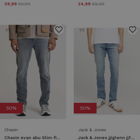
29,99
59,99
34,99
69,99
1
/2
1
/2
50%
50%
Chasin
Jack & Jones
Chasin evan abu Slim fit d80 - grey denim
Jack & Jones jjiglenn jjfox am 496 noos Slim fit blue denim