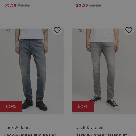
59,98
119,95
29,99
59,99
1
/2
1
/2
50%
50%
Jack & Jones
Jack & Jones
Jack & Jones jjimike jjoriginal sbd 556 noos Tapered fit blue denim
Jack & Jones jjiglenn jjfox am 492 50sps noos Slim fit grey denim