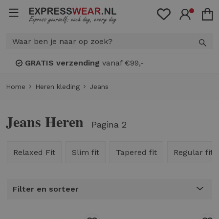
Bonuspunten
: spaar voor
KORTING!
Home
Heren kleding
Jeans
Jeans Heren
Pagina 2
Relaxed Fit
Slim fit
Tapered fit
Regular fit
Filter en sorteer