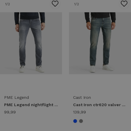
1
/2
1
/2
PME Legend
Cast Iron
PME Legend nightflight ptr120-igb Regular fit igb
Cast Iron ctr620 valver regular Regular fit dvw durable vintage wash
99,99
139,99