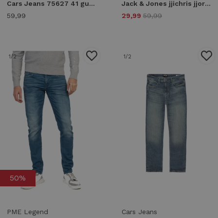
Cars Jeans 75627 41 guard denim Loose Fit 41 black used
Jack & Jones jjichris jjoriginal sbd 981 noos 12168656 Loose Fit black denim
59,99
29,99
59,99
1
/2
1
/2
50%
PME Legend
Cars Jeans