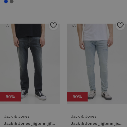
1
/2
1
/2
50%
50%
Jack & Jones
Jack & Jones
Jack & Jones jjiglenn jjfox am 497 sps noos Slim fit blue denim
Jack & Jones jjiglenn jjcole am 672 sn Slim fit blue denim