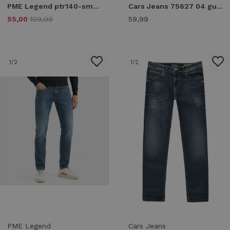
PME Legend ptr140-smb tailwheel soft mid blue Slim fit smb - smb
Cars Jeans 75627 04 guard denim Loose Fit 04 dirty used
55,00
109,99
59,99
1
/2
1
/2
PME Legend
Cars Jeans