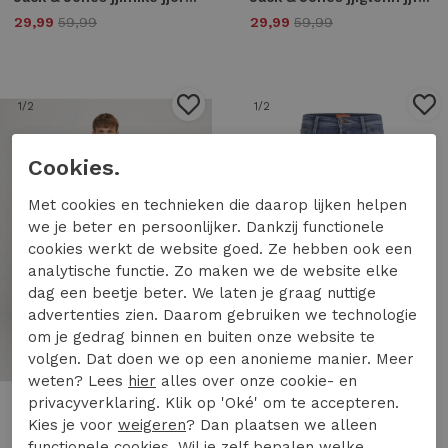
29,99
59,99
29,99
59,99
1
/2
1
/2
Cookies.
Met cookies en technieken die daarop lijken helpen
we je beter en persoonlijker. Dankzij functionele
cookies werkt de website goed. Ze hebben ook een
analytische functie. Zo maken we de website elke
dag een beetje beter. We laten je graag nuttige
advertenties zien. Daarom gebruiken we technologie
om je gedrag binnen en buiten onze website te
50%
volgen. Dat doen we op een anonieme manier. Meer
weten? Lees
hier
alles over onze cookie- en
privacyverklaring. Klik op 'Oké' om te accepteren.
Kies je voor
weigeren
? Dan plaatsen we alleen
Jack & Jones
Jack & Jones
functionele cookies. Wil je zelf bepalen welke