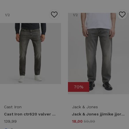
1
/2
1
/2
70%
Cast Iron
Jack & Jones
Cast Iron ctr620 valver regular Regular fit igw iron grey wash
Jack & Jones jjimike jjoriginal sbd 558 noos Regular fit grey denim
139,99
18,00
59,99