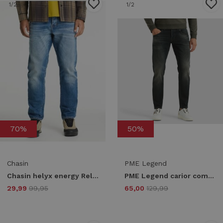
1
/2
1
/2
70%
50%
Chasin
PME Legend
Chasin helyx energy Relaxed Fit d20 - mid blue denim
PME Legend carior comfort denim dark ptr450-cdd Tapered fit cdd
29,99
99,95
65,00
129,99