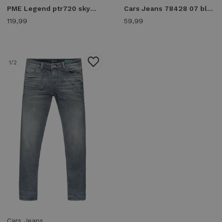
PME Legend ptr720 skyrak Regular fit hmb
Cars Jeans 78428 07 blast slim fit Slim fit 07 kansas wash
119,99
59,99
1
/2
Cars Jeans