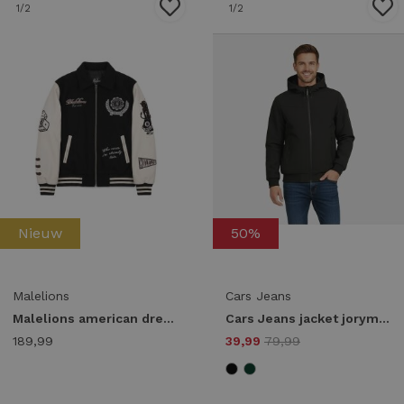
1
/2
1
/2
Nieuw
50%
Malelions
Cars Jeans
Malelions american dream varsity jacket mma50026011 Jackets 49001 black
Cars Jeans jacket jorym 60665 Zomerjassen 01 black
189,99
39,99
79,99