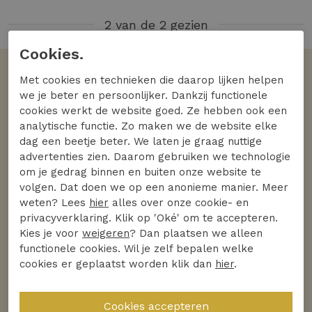
2 van de 2 gezien
Cookies.
Met cookies en technieken die daarop lijken helpen
Volgens jullie
we je beter en persoonlijker. Dankzij functionele
De favoriete merken
cookies werkt de website goed. Ze hebben ook een
analytische functie. Zo maken we de website elke
Bekijk alle merken
dag een beetje beter. We laten je graag nuttige
advertenties zien. Daarom gebruiken we technologie
om je gedrag binnen en buiten onze website te
volgen. Dat doen we op een anonieme manier. Meer
weten? Lees
hier
alles over onze cookie- en
privacyverklaring. Klik op 'Oké' om te accepteren.
Kies je voor
weigeren
? Dan plaatsen we alleen
functionele cookies. Wil je zelf bepalen welke
cookies er geplaatst worden klik dan
hier
.
Ontdek
Ontdek
DSTREZZED
PME Legend