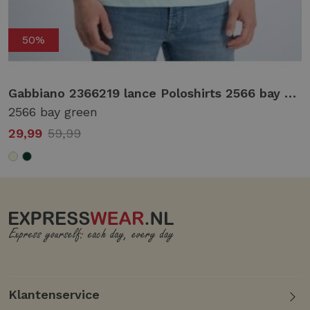
50%
1 forest green
Gabbiano 2366219 lance Poloshirts 2566 bay green
2566 bay green
29,99
59,99
Klantenservice