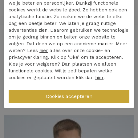
we je beter en persoonlijker. Dankzij functionele
Maak kennis met de GABBIANO Lovro poloshirt
cookies werkt de website goed. Ze hebben ook een
in een stijlvolle beige tint, perfect voor de
analytische functie. Zo maken we de website elke
Nederlandse zomerdagen. Dit poloshirt
dag een beetje beter. We laten je graag nuttige
combineert moeiteloos comfort met een
advertenties zien. Daarom gebruiken we technologie
Lees meer
om je gedrag binnen en buiten onze website te
modieuze uitstraling, ideaal voor elke
volgen. Dat doen we op een anonieme manier. Meer
gelegenheid.
weten? Lees
hier
alles over onze cookie- en
privacyverklaring. Klik op 'Oké' om te accepteren.
Gemaakt van hoogwaardige materialen voor
Specificaties
Kies je voor
weigeren
? Dan plaatsen we alleen
ultiem draagcomfort.
functionele cookies. Wil je zelf bepalen welke
Stijlvolle beige kleur, ook wel bekend als
cookies er geplaatst worden klik dan
hier
.
Winkelvoorraad
'dune sand'.
Perfect voor zomerse dagen in Nederland.
Gerelateerde producten
Ontdek het zelf en voeg een vleugje elegantie
toe aan je garderobe!