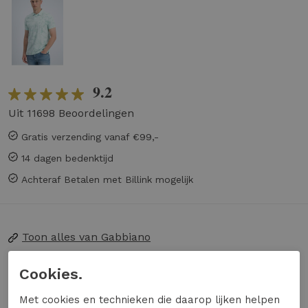
9.2
Uit 11698 Beoordelingen
Gratis verzending vanaf €99,-
14 dagen bedenktijd
Achteraf Betalen met Billink mogelijk
Toon alles van
Gabbiano
Naar alle
shirts en tops
Cookies.
Naar alle
Gabbiano shirts en tops
Met cookies en technieken die daarop lijken helpen