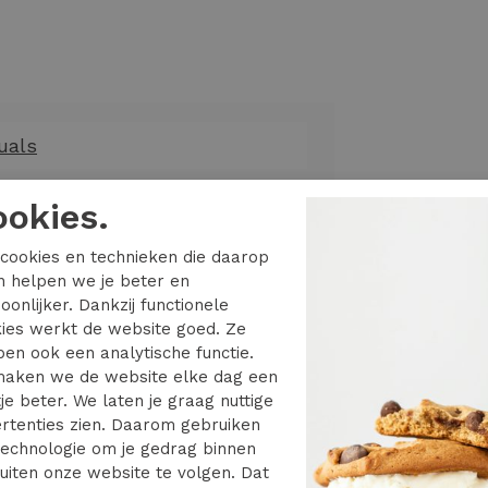
uals
ding
ookies.
tops
cookies en technieken die daarop
en helpen we je beter en
oonlijker. Dankzij functionele
ies werkt de website goed. Ze
l E3 26-029
en ook een analytische functie.
aken we de website elke dag een
ite - Silver
je beter. We laten je graag nuttige
rtenties zien. Daarom gebruiken
echnologie om je gedrag binnen
uiten onze website te volgen. Dat