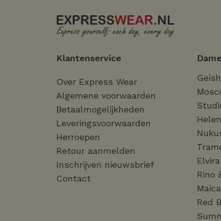
Klantenservice
Dame
Geis
Over Express Wear
Mosc
Algemene voorwaarden
Studi
Betaalmogelijkheden
Helen
Leveringsvoorwaarden
Nuku
Herroepen
Tram
Retour aanmelden
Elvir
Inschrijven nieuwsbrief
Rino 
Contact
Maica
Red B
Sum