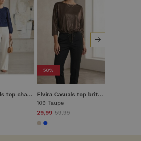
50%
50%
Elvira Casuals top charlie e1 26-042 T-shirt Korte mouw 100 navy
Elvira Casuals top britt e1 26-015 T-shirt Korte mouw 109 taupe
109 Taupe
217 Pink Wa
29,99
59,99
24,99
49,9