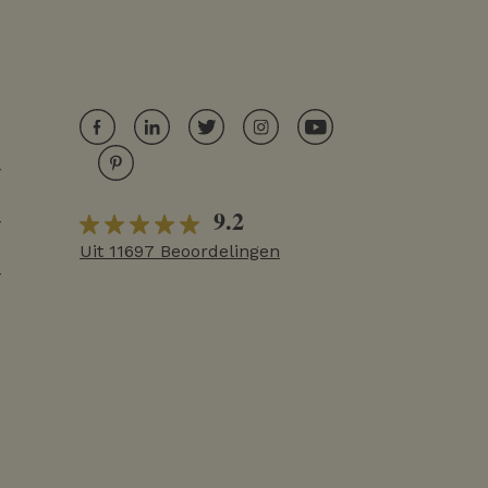
r
9.2
r
Uit 11697 Beoordelingen
r