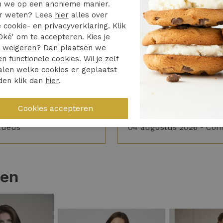
 we op een anonieme manier.
r weten? Lees
hier
alles over
5/5
4/5
 cookie- en privacyverklaring. Klik
Oké' om te accepteren. Kies je
jdag besteld zaterdag in
N.v.t.
r
weigeren
? Dan plaatsen we
s. Toppie
Snelle levering
en functionele cookies. Wil je zelf
e fijne ervaring
len welke cookies er geplaatst
den klik dan
hier
.
augustus 2026 -
xueus
04 augustus 2026 - Con
ten