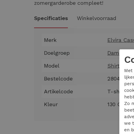
zomergarderobe compleet!
Specificaties
Winkelvoorraad
Merk
Elvira Cas
Doelgroep
Dames kle
C
Model
Shirts en 
Met 
lijk
Bestelcode
28047-22
pers
cook
Artikelcode
T-shirt So
hebb
Zo m
Kleur
130 Off Wh
beet
adve
we t
en b