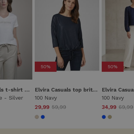
50%
50%
Elvira Casuals t-shirt harmony e2 26-017 T-shirt Korte mouw 130 off white - silver
Elvira Casuals top britt e1 26-015 T-shirt Korte mouw 100 navy
e - Silver
100 Navy
100 Navy
29,99
59,99
34,99
69,99