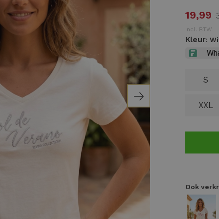
19,99
Incl. BTW
Kleur
: Wi
S
XXL
Ook verkr