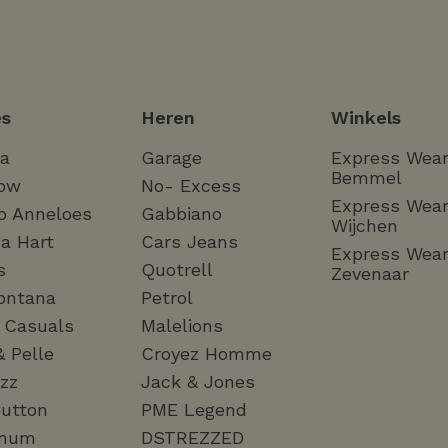
s
Heren
Winkels
ha
Garage
Express Wea
Bemmel
ow
No- Excess
Express Wea
o Anneloes
Gabbiano
Wijchen
a Hart
Cars Jeans
Express Wea
s
Quotrell
Zevenaar
ontana
Petrol
a Casuals
Malelions
& Pelle
Croyez Homme
zz
Jack & Jones
utton
PME Legend
mum
DSTREZZED