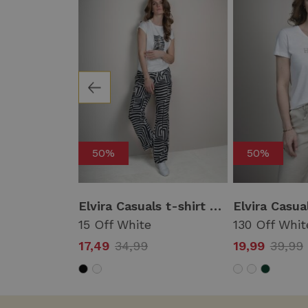
50%
50%
Elvira Casuals top lize e3 26-039 T-shirt Korte mouw 217 pink wave
Elvira Casuals t-shirt safari e2 26-061 T-shirt Korte mouw 15 off white
e
15 Off White
130 Off Whit
17,49
34,99
19,99
39,99