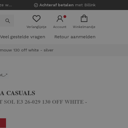
nkels!
Achteraf betalen
met Billink
Verlanglijstje
Account
Winkelmandje
Veel gestelde vragen
Retour aanmelden
 mouw 130 off white - silver
A CASUALS
T SOL E3 26-029 130 OFF WHITE -
R