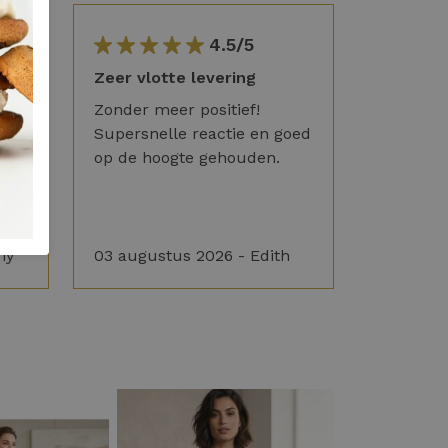
4.5/5
Zeer vlotte levering
Zonder meer positief!
Supersnelle reactie en goed
op de hoogte gehouden.
ny
03 augustus 2026 - Edith