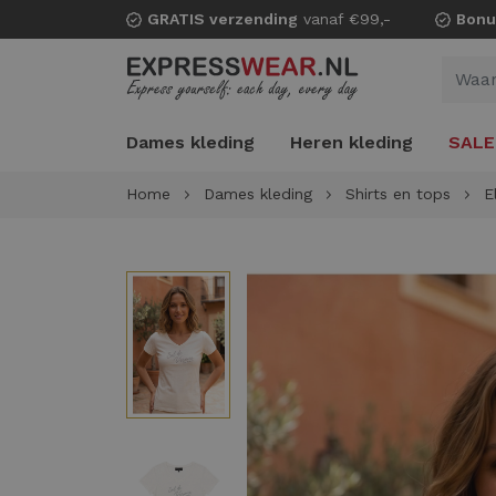
GRATIS verzending
vanaf €99,-
Bonu
Dames kleding
Heren kleding
SALE
Home
Dames kleding
Shirts en tops
E