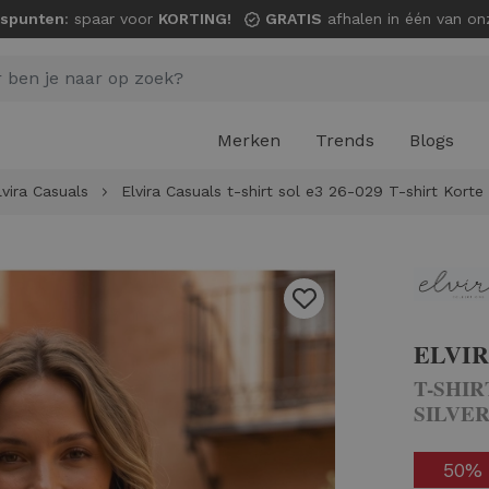
spunten
: spaar voor
KORTING!
GRATIS
afhalen in één van onze wi
Merken
Trends
Blogs
lvira Casuals
Elvira Casuals t-shirt sol e3 26-029 T-shirt Korte
ELVIR
T-SHIR
SILVE
50%