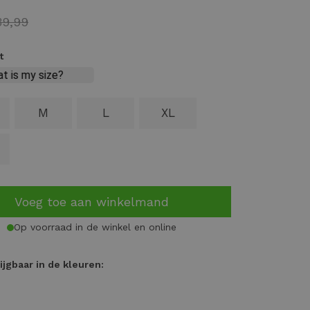
39,99
t
M
L
XL
Voeg toe aan winkelmand
Op voorraad in de winkel en online
ijgbaar in de kleuren: