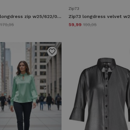
Zip73
Zip73 longdress zip w25/622/01/001 Jurk 001 black
179,95
59,99
199,95