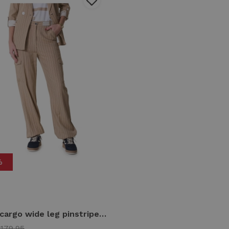
%
Zip73 cargo wide leg pinstripe z25/202/04/260 Cargobroeken 260 caramel
179,95