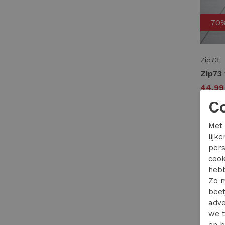
70
Zip73
44,9
C
Met 
lijk
pers
cook
hebb
Zo m
beet
adve
we t
en b