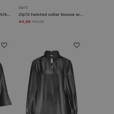
Zip73
Zip73 longdress velvet w25/634/01/001 Jurk 001 black
Zip73 twisted collar blouse w25/205/03/500 Blouse 500 purple
44,99
149,95