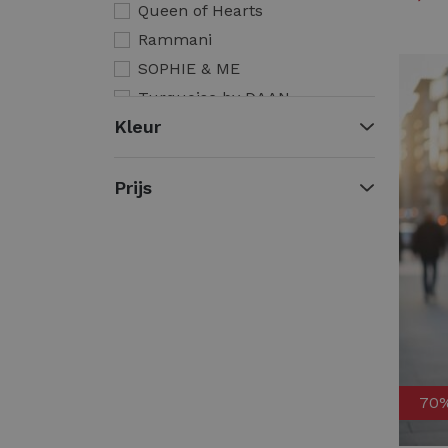
Queen of Hearts
Rammani
SOPHIE & ME
Turquoise by DAAN
Kleur
WithBlack
Studio Anneloes
Helena Hart
Prijs
Only
Zip73
Geisha
Summum
Aaiko
Cars Jeans
MSCH Copenhagen
70
Moscow
Elvira Casuals