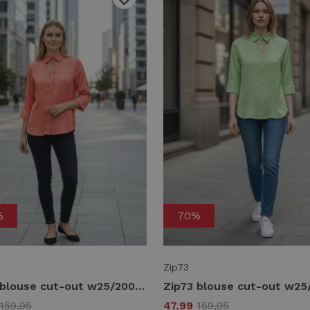
%
70%
Zip73
Zip73 blouse cut-out w25/200/04/850 Blouse 850 metallic coral
159,95
47,99
159,95