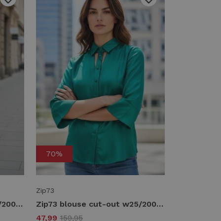
70%
Zip73
Zip73 blouse cut-out w25/200/05/305 Blouse 305 metallic mint
Zip73 blouse cut-out w25/200/06/510 Blouse 510 metallic aqua
47,99
159,95