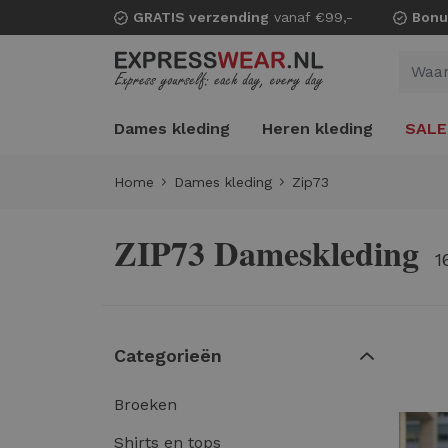
GRATIS verzending
vanaf €99,-
Bonu
Dames kleding
Heren kleding
SALE
Home
Dames kleding
Zip73
ZIP73 Dameskleding
1
Categorieën
Broeken
Shirts en tops