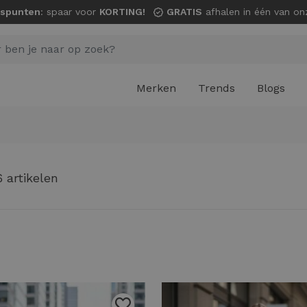
spunten
: spaar voor
KORTING!
GRATIS
afhalen in één van onze wi
Merken
Trends
Blogs
6 artikelen