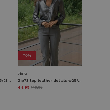
70%
Zip73
Zip73 leather tregging w25/211/01/001 Tregging 001 black
Zip73 top leather details w25/224/01/045 T-shirt Lange mouw 045 metallic grey
44,99
149,95