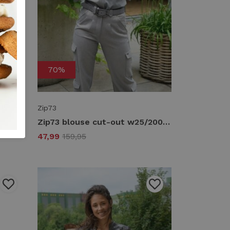
70%
Zip73
Zip73 top v never ending w25/629/01/005 T-shirt Lange mouw 005 black velvet
Zip73 blouse cut-out w25/200/01/730 Blouse 730 sparkling grey
47,99
159,95