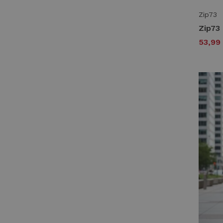
Rino & Pelle
Zip73
K-Design
53,99
Maicazz
Nukus
Red Button
Tramontana
Zizo
TEATRO FASHION
Express Wear