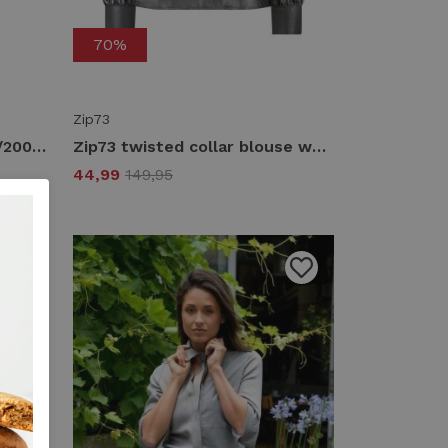
70%
Zip73
Zip73 blouse cut-out w25/200/03/045 Blouse 045 metallic grey
Zip73 twisted collar blouse w25/205/02/045 Blouse 045 metallic grey
44,99
149,95