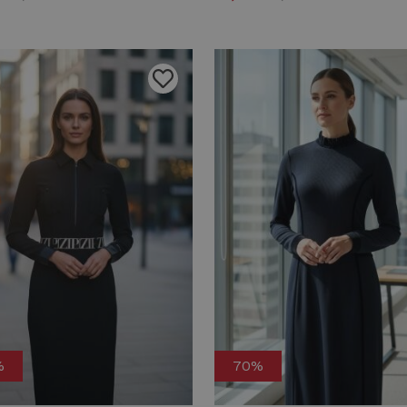
%
70%