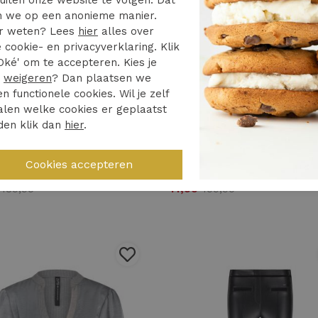
 we op een anonieme manier.
r weten? Lees
hier
alles over
 cookie- en privacyverklaring. Klik
Oké' om te accepteren. Kies je
r
weigeren
? Dan plaatsen we
en functionele cookies. Wil je zelf
%
70%
len welke cookies er geplaatst
den klik dan
hier
.
Zip73
Zip73 cargo wide leg w25/235/01/730 Cargobroeken 730 sparkling grey
9
189,95
47,99
159,95