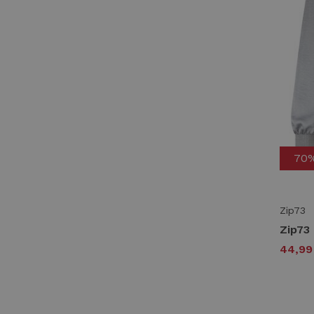
70
Zip73
44,9