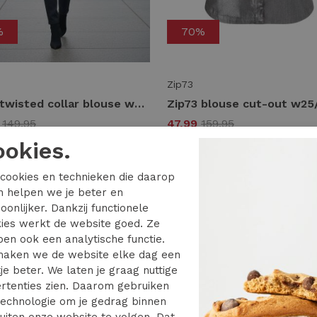
%
70%
Zip73
Zip73 twisted collar blouse w25/205/05/305 Blouse 305 metallic mint
9
149,95
47,99
159,95
ookies.
cookies en technieken die daarop
en helpen we je beter en
oonlijker. Dankzij functionele
ies werkt de website goed. Ze
en ook een analytische functie.
aken we de website elke dag een
je beter. We laten je graag nuttige
rtenties zien. Daarom gebruiken
echnologie om je gedrag binnen
uiten onze website te volgen. Dat