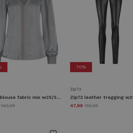
%
70%
Zip73
Zip73 blouse fabric mix w25/204/04/020 Blouse 020 light grey
9
149,95
47,99
159,95