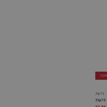
70
Zip73
53,99