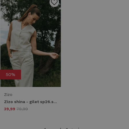
1
/2
50%
Zizo
Zizo shina - gilet sp26.shin.514 Gilets offwhite
39,99
79,99