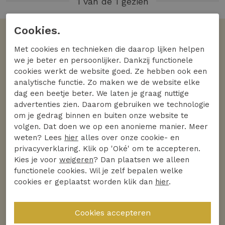
1 van de 1 gezien
Cookies.
Volgens jullie
Met cookies en technieken die daarop lijken helpen
De favoriete merken
we je beter en persoonlijker. Dankzij functionele
cookies werkt de website goed. Ze hebben ook een
Bekijk alle merken
analytische functie. Zo maken we de website elke
dag een beetje beter. We laten je graag nuttige
advertenties zien. Daarom gebruiken we technologie
om je gedrag binnen en buiten onze website te
volgen. Dat doen we op een anonieme manier. Meer
weten? Lees
hier
alles over onze cookie- en
privacyverklaring. Klik op 'Oké' om te accepteren.
Kies je voor
weigeren
? Dan plaatsen we alleen
functionele cookies. Wil je zelf bepalen welke
cookies er geplaatst worden klik dan
hier
.
Ontdek
Ontdek
Helena Hart
Studio Anneloes