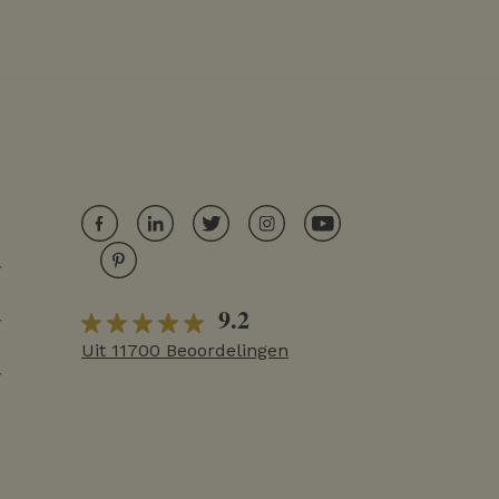
r
9.2
r
Uit 11700 Beoordelingen
r