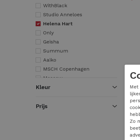
WithBlack
Studio Anneloes
Helena Hart
Only
Geisha
Summum
Aaiko
MSCH Copenhagen
C
Moscow
Kleur
Met 
Elvira Casuals
lijk
Rino & Pelle
pers
Maicazz
Prijs
cook
Nukus
hebb
Zo m
Tramontana
beet
Zizo
adve