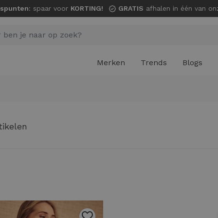
spunten
: spaar voor
KORTING!
GRATIS
afhalen in één van onze wi
Merken
Trends
Blogs
tikelen