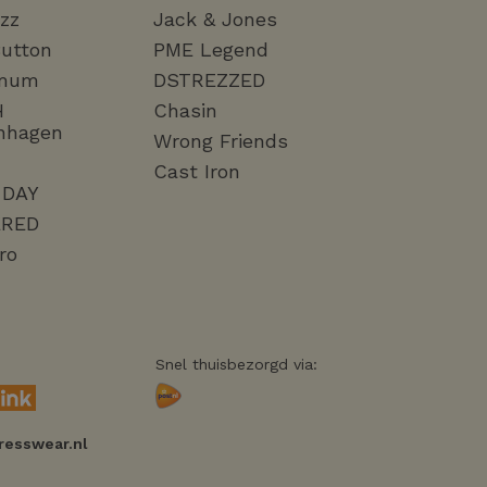
zz
Jack & Jones
utton
PME Legend
mum
DSTREZZED
H
Chasin
nhagen
Wrong Friends
Cast Iron
 DAY
RED
ro
Snel thuisbezorgd via:
resswear.nl