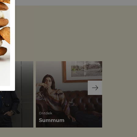
Ontdek
Ontdek
Summum
Helena Ha