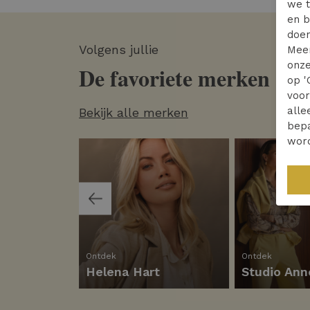
we t
en b
doen
Volgens jullie
Mee
onze
De favoriete merken
op '
voo
alle
Bekijk alle merken
bepa
wor
Ontdek
Ontdek
Helena Hart
Studio Ann