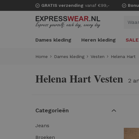
GRATIS verzending
vanaf €99,-
Bonu
Dames kleding
Heren kleding
SALE
Home
Dames kleding
Vesten
Helena Hart
Helena Hart Vesten
2 ar
Categorieën
Jeans
Broeken