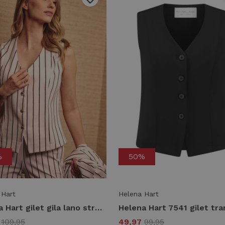
%
50%
 Hart
Helena Hart
Helena Hart gilet gila lano streep 7770 Gilets choco
7
109,95
49,97
99,95