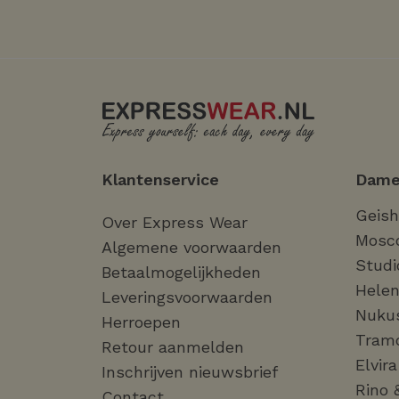
Klantenservice
Dame
Geis
Over Express Wear
Mosc
Algemene voorwaarden
Studi
Betaalmogelijkheden
Helen
Leveringsvoorwaarden
Nuku
Herroepen
Tram
Retour aanmelden
Elvir
Inschrijven nieuwsbrief
Rino 
Contact