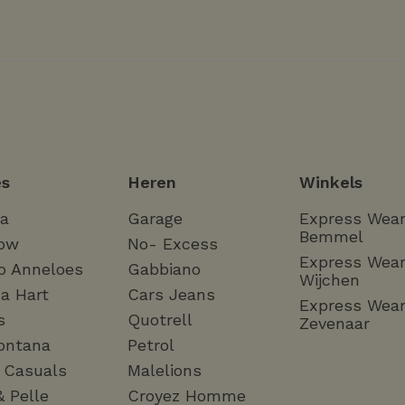
s
Heren
Winkels
ha
Garage
Express Wea
Bemmel
ow
No- Excess
Express Wea
o Anneloes
Gabbiano
Wijchen
a Hart
Cars Jeans
Express Wea
s
Quotrell
Zevenaar
ontana
Petrol
a Casuals
Malelions
& Pelle
Croyez Homme