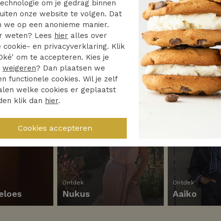
echnologie om je gedrag binnen
uiten onze website te volgen. Dat
 we op een anonieme manier.
r weten? Lees
hier
alles over
 cookie- en privacyverklaring. Klik
Oké' om te accepteren. Kies je
r
weigeren
? Dan plaatsen we
en functionele cookies. Wil je zelf
len welke cookies er geplaatst
den klik dan
hier
.
Ontdek
Ontdek
eloes
Nukus
Aaiko