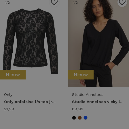
1
/2
1
/2
Nieuw
Nieuw
Only
Studio Anneloes
Only onlblaise l/s top jrs 15356155 T-shirt Lange mouw black
Studio Anneloes vicky ls shirt 94858 T-shirt Lange mouw 9000 black
21,99
89,95