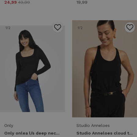
24,99
49,99
19,99
1
/2
1
/2
Only
Studio Anneloes
Only onlea l/s deep neck top jrs noos 15302647 T-shirt Lange mouw black
Studio Anneloes cloud top 13820 Tops en Singlets 9000 black