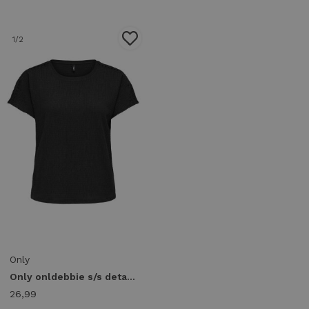
1
/2
Only
Only onldebbie s/s detail top cc jrs 15376483 T-shirt Korte mouw 5101392 black
26,99