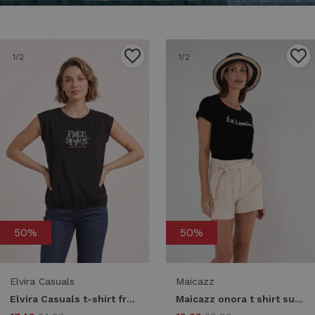
1
/2
1
/2
50%
50%
Elvira Casuals
Maicazz
Elvira Casuals t-shirt free sprit e3 26-045 T-shirt Korte mouw 4 black
Maicazz onora t shirt su26.75.030 T-shirt Korte mouw black-offwhite