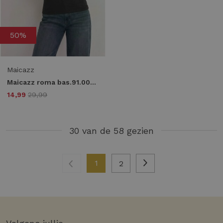
50%
Maicazz
Maicazz roma bas.91.001 Tops en Singlets black
14,99
29,99
30 van de 58 gezien
1
2