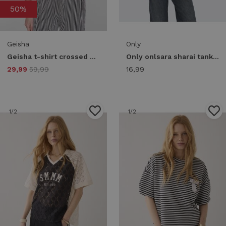
50%
Geisha
Only
Geisha t-shirt crossed 62031-60 T-shirt Korte mouw 999 black
Only onlsara sharai tank top jrs noos Tanktops black
29,99
59,99
16,99
1
/2
1
/2