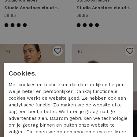
Studio Anneloes
Studio Anneloes
Studio Anneloes cloud top 13820 Tops en Singlets 7301 electric blue
Studio Anneloes cloud top 13820 Tops en Singlets 4400 pop pink
59,95
59,95
1
/2
1
/2
Cookies.
Met cookies en technieken die daarop lijken helpen
we je beter en persoonlijker. Dankzij functionele
cookies werkt de website goed. Ze hebben ook een
analytische functie. Zo maken we de website elke
dag een beetje beter. We laten je graag nuttige
advertenties zien. Daarom gebruiken we technologie
om je gedrag binnen en buiten onze website te
50%
volgen. Dat doen we op een anonieme manier. Meer