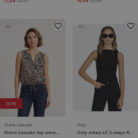
17,49
34,99
19,99
39,99
1
/2
1
/2
50%
Elvira Casuals
Only
Elvira Casuals top anna e3 26-046 T-shirt Korte mouw 401 light feathers
Only onlea s/l 2-ways fit top jrs noos 15278090 Tops en Singlets black