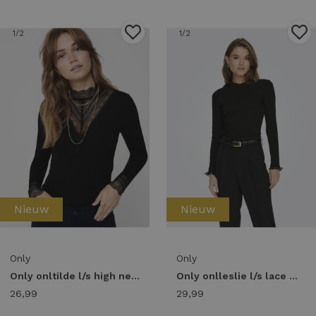
1
/2
1
/2
Nieuw
Nieuw
Only
Only
Only onltilde l/s high neck lace top jrs noos 15207788 T-shirt Lange mouw black black lace
Only onlleslie l/s lace mix top jrs noos T-shirt Lange mouw black
26,99
29,99