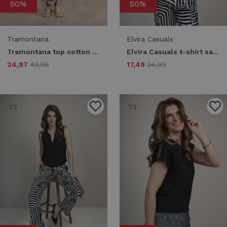
50%
50%
Tramontana
Elvira Casuals
Tramontana top cotton slub e02-20-401 T-shirt Korte mouw 009000-black
Elvira Casuals t-shirt safari e2 26-061 T-shirt Korte mouw 4 black
24,97
49,95
17,49
34,99
1
/2
1
/2