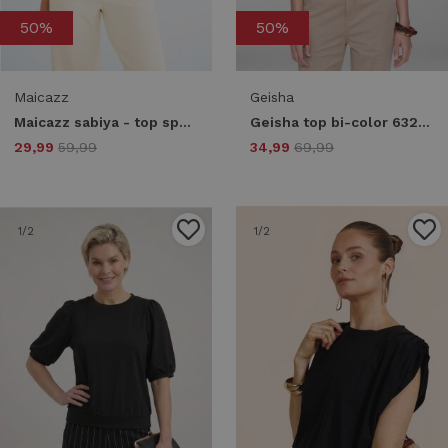
50%
50%
Maicazz
Geisha
Maicazz sabiya - top sp26.60.343 T-shirt Lange mouw black
Geisha top bi-color 63295-70 T-shirt Korte mouw 999 black/sand
29,99
59,99
34,99
69,99
1
/2
1
/2