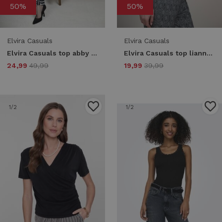
50%
50%
Elvira Casuals
Elvira Casuals
Elvira Casuals top abby e2 26-062 Tops en Singlets 4 black
Elvira Casuals top lianne e2 26-069 T-shirt Korte mouw 4 black
24,99
49,99
19,99
39,99
1
/2
1
/2