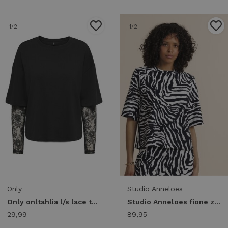
1
/2
1
/2
Only
Studio Anneloes
Only onltahlia l/s lace top pr jrs T-shirt Lange mouw black
Studio Anneloes fione zebra tee 14435 T-shirt Korte mouw 9017 black/ecru
29,99
89,95