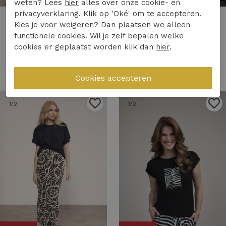
weten? Lees
hier
alles over onze cookie- en
privacyverklaring. Klik op 'Oké' om te accepteren.
Studio Anneloes
Tramontana
Kies je voor
weigeren
? Dan plaatsen we alleen
Studio Anneloes cloud top 13820 Tops en Singlets 2800 coral red
Tramontana top safari bloom e01-20-401 Tops en Singlets 100002-printblack&pebble
functionele cookies. Wil je zelf bepalen welke
59,95
24,97
49,95
cookies er geplaatst worden klik dan
hier
.
1
/2
1
/2