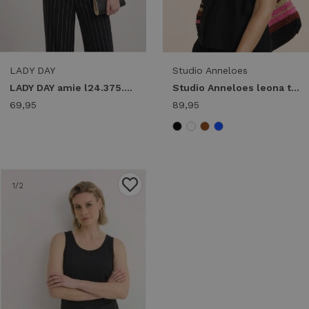
LADY DAY
Studio Anneloes
LADY DAY amie l24.375.0013 T-shirts black
Studio Anneloes leona top 91541 Tops en Singlets 9000 black
69,95
89,95
1
/2