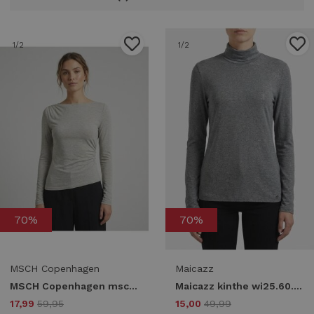
1
/2
1
/2
70%
70%
MSCH Copenhagen
Maicazz
MSCH Copenhagen mschmelisse b top 19524 T-shirt Lange mouw warm lgm
Maicazz kinthe wi25.60.008 T-shirt Lange mouw antracite
17,99
59,95
15,00
49,99