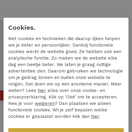
1
/2
Cookies.
Met cookies en technieken die daarop lijken helpen
we je beter en persoonlijker. Dankzij functionele
cookies werkt de website goed. Ze hebben ook een
analytische functie. Zo maken we de website elke
dag een beetje beter. We laten je graag nuttige
advertenties zien. Daarom gebruiken we technologie
om je gedrag binnen en buiten onze website te
volgen. Dat doen we op een anonieme manier. Meer
weten? Lees
hier
alles over onze cookie- en
70%
privacyverklaring. Klik op 'Oké' om te accepteren.
Kies je voor
weigeren
? Dan plaatsen we alleen
functionele cookies. Wil je zelf bepalen welke
Only
cookies er geplaatst worden klik dan
hier
.
Only onlrich l/s glitter puff top jrs 15278055 T-shirt Lange mouw black silver glitter
8,10
26,99