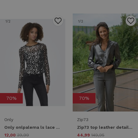
1
/2
1
/2
70%
70%
Only
Zip73
Only onlpalema ls lace sequin top wvn T-shirt Lange mouw silver
Zip73 top leather details w25/224/01/045 T-shirt Lange mouw 045 metallic grey
12,00
39,99
44,99
149,95