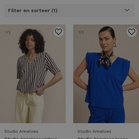
Filter en sorteer
1
1
/2
1
/2
Studio Anneloes
Studio Anneloes