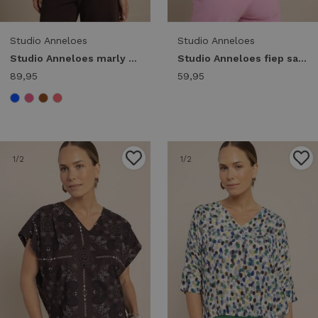
Studio Anneloes
Studio Anneloes
Studio Anneloes marly top 13821 T-shirt Korte mouw 2800 coral red
Studio Anneloes fiep sardines t-shirt 13826 T-shirt Korte mouw 1100 off white
89,95
59,95
1
/2
1
/2