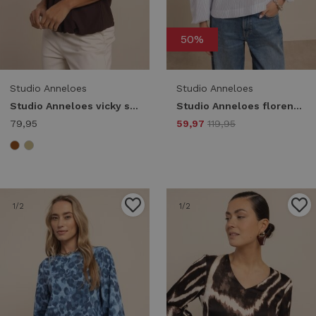
50%
Studio Anneloes
Studio Anneloes
Studio Anneloes vicky shirt 94755 8700 espresso
Studio Anneloes florence stripe top 13583 T-shirt Korte mouw 6610 light blue/off white
79,95
59,97
119,95
1
/2
1
/2