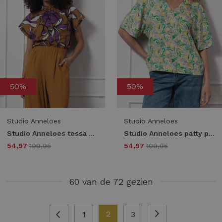
50%
50%
Studio Anneloes
Studio Anneloes
Studio Anneloes tessa flower top 12895 T-shirt Korte mouw 2550 honey/purple
Studio Anneloes patty pastel v neck top 12851 T-shirt Korte mouw 9997 multi color
54,97
109,95
54,97
109,95
60 van de 72 gezien
2
1
3