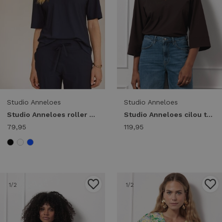
Studio Anneloes
Studio Anneloes
Studio Anneloes roller shirt 94845 T-shirt Korte mouw 6900 dark blue
Studio Anneloes cilou top 94840 T-shirt Korte mouw 8700 espresso
79,95
119,95
1
/2
1
/2