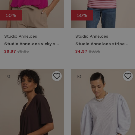
50%
50%
Studio Anneloes
Studio Anneloes
Studio Anneloes vicky shirt 13805 T-shirt Korte mouw 5500 new fuchsia
Studio Anneloes stripe studio floor t-shirt 13689 T-shirt Korte mouw 4044 ruby red/ pop pink
39,97
79,95
34,97
69,95
1
/2
1
/2