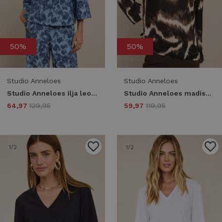
50%
50%
Studio Anneloes
Studio Anneloes
Studio Anneloes ilja leopard top 13577 T-shirt Korte mouw 6400 jeans
Studio Anneloes madison animal top 13572 T-shirt Korte mouw 9997 multi color
64,97
129,95
59,97
119,95
1
/2
1
/2