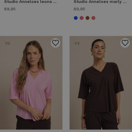
Studio Anneloes leona vneck top 13815 T-shirt Korte mouw 2800 coral red
Studio Anneloes marly top 13821 T-shirt Korte mouw 7301 electric blue
89,95
89,95
1
/2
1
/2