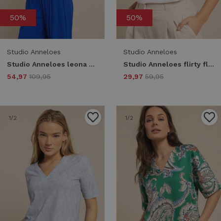
50%
50%
Studio Anneloes
Studio Anneloes
Studio Anneloes leona knitted top 13773 T-shirt Korte mouw 1400 kit
Studio Anneloes flirty flower fiep t-shirt 13766 T-shirt Korte mouw 1100 off white
54,97
109,95
29,97
59,95
1
/2
1
/2