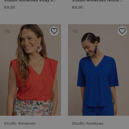
Studio Anneloes vicky stripe shirt 13924 T-shirt Korte mouw 9997 multi color
Studio Anneloes leona vneck top 13815 T-shirt Korte mouw 7301 electric blue
89,95
89,95
1
/2
1
/2
Studio Anneloes
Studio Anneloes