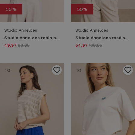
50%
50%
Studio Anneloes
Studio Anneloes
Studio Anneloes robin paisley top 13774 T-shirt Korte mouw 1400 kit
Studio Anneloes madison flower top 13740 T-shirt Korte mouw 7372 electric blue/grass green
49,97
99,95
54,97
109,95
1
/2
1
/2