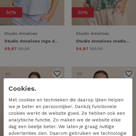
50%
50%
Studio Anneloes
Studio Anneloes
Studio Anneloes inge denim travel tee 13718 T-shirt Korte mouw 6700 denim light
Studio Anneloes madison paisley top 13727 T-shirt Korte mouw 9997 multi color
49,97
99,95
54,97
109,95
1
/2
1
/2
Cookies.
Met cookies en technieken die daarop lijken helpen
we je beter en persoonlijker. Dankzij functionele
cookies werkt de website goed. Ze hebben ook een
analytische functie. Zo maken we de website elke
dag een beetje beter. We laten je graag nuttige
advertenties zien. Daarom gebruiken we technologie