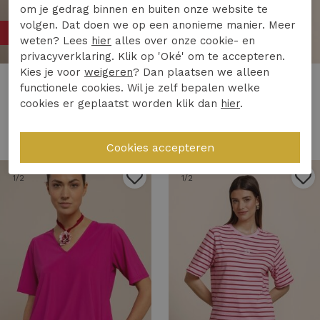
om je gedrag binnen en buiten onze website te
volgen. Dat doen we op een anonieme manier. Meer
50%
50%
weten? Lees
hier
alles over onze cookie- en
privacyverklaring. Klik op 'Oké' om te accepteren.
Kies je voor
weigeren
? Dan plaatsen we alleen
Studio Anneloes
Studio Anneloes
functionele cookies. Wil je zelf bepalen welke
Studio Anneloes stripe studio floor t-shirt 13778 T-shirt Korte mouw 6672 light blue/grass green
Studio Anneloes kacie top 13836 T-shirt Korte mouw 8600 chestnut
cookies er geplaatst worden klik dan
hier
.
34,97
69,95
64,97
129,95
1
/2
1
/2