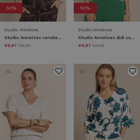
50%
50%
Studio Anneloes
Studio Anneloes
Studio Anneloes renske paisley vneck top 13749 T-shirt Korte mouw 8714 espresso/kit
Studio Anneloes didi confetti top 13762 T-shirt Korte mouw 9997 multi color
59,97
119,95
49,97
99,95
1
/2
1
/2