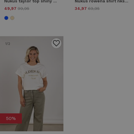
Nukus taylor top shiny nks01131 T-shirt Korte mouw 9 sand
Nukus rowena shirt nks04018 T-shirt Korte mouw 315 offwhite/cloudy
49,97
99,95
34,97
69,95
1
/2
50%