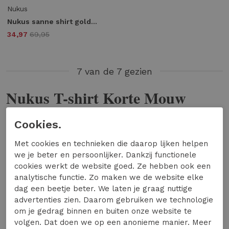
Nukus
Nukus sanne shirt golden days nks04023 T-shirt Korte mouw 281 offwhite/army
34,97
69,95
7 van de 7 gezien
Nukus T-shirt Korte Mouw
In jouw zoektocht naar een nieuwe outfit mag je
Cookies.
zeker de t-shirts korte mouw van Nukus niet
Met cookies en technieken die daarop lijken helpen
overslaan. Dit basisitem mag niet ontbreken in je
we je beter en persoonlijker. Dankzij functionele
garderobe, het item helpt je namelijk nog wel
cookies werkt de website goed. Ze hebben ook een
eens uit de brand. Combineren met een Nukus
analytische functie. Zo maken we de website elke
t-shirt korte mouw is namelijk heel eenvoudig!
dag een beetje beter. We laten je graag nuttige
advertenties zien. Daarom gebruiken we technologie
Nukus T-shirt Korte Mouw
om je gedrag binnen en buiten onze website te
combineren
volgen. Dat doen we op een anonieme manier. Meer