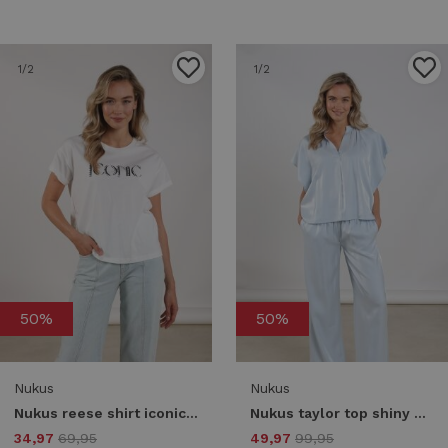
1
/2
1
/2
50%
50%
Nukus
Nukus
Nukus reese shirt iconic nks04025 T-shirt Korte mouw 219 offwhite/navy
Nukus taylor top shiny nks01131 T-shirt Korte mouw 312 cloudy
34,97
69,95
49,97
99,95