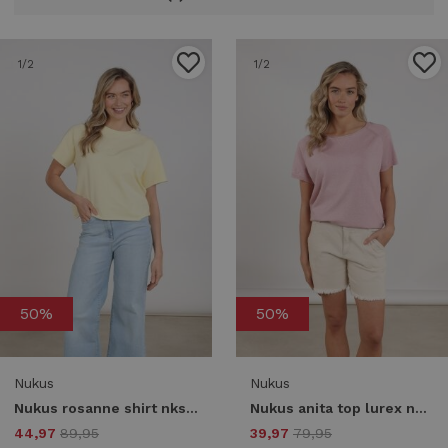
1
/2
1
/2
50%
50%
Nukus
Nukus
Nukus rosanne shirt nks04022 T-shirt Korte mouw 78 sun
Nukus anita top lurex nks01085 T-shirt Korte mouw 30 blush
44,97
89,95
39,97
79,95