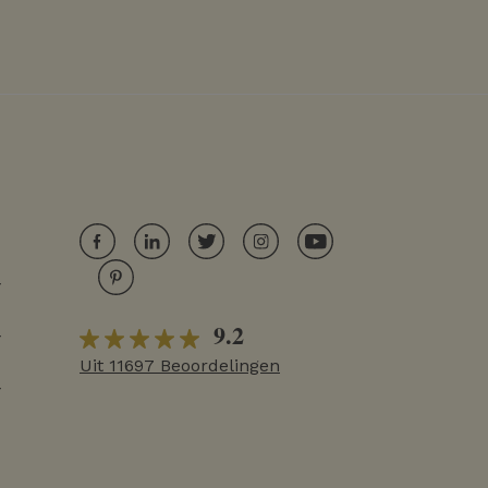
r
9.2
r
Uit 11697 Beoordelingen
r