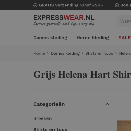
GRATIS verzending
vanaf €99,-
Bonu
Dames kleding
Heren kleding
SALE
Home
Dames kleding
Shirts en tops
Helen
Grijs Helena Hart Shir
Categorieën
Broeken
Shirts en tops