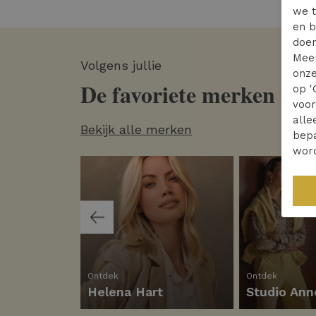
we t
en b
doen
Mee
Volgens jullie
onze
De favoriete merken
op '
voo
alle
Bekijk alle merken
bepa
wor
Ontdek
Ontdek
Helena Hart
Studio Ann