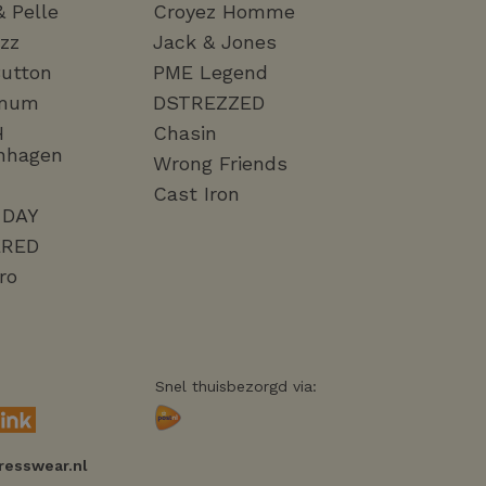
& Pelle
Croyez Homme
zz
Jack & Jones
utton
PME Legend
mum
DSTREZZED
H
Chasin
nhagen
Wrong Friends
Cast Iron
 DAY
RED
ro
Snel thuisbezorgd via:
resswear.nl