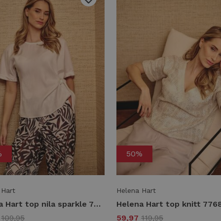
%
50%
 Hart
Helena Hart
Helena Hart top nila sparkle 7766 Tops en Singlets stone
7
109,95
59,97
119,95