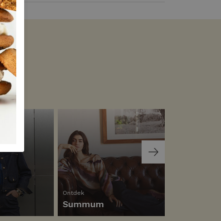
Ontdek
Ontdek
Summum
Helena Ha