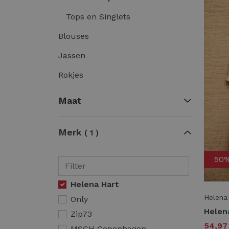
Tops en Singlets
Blouses
Jassen
Rokjes
Maat
Merk
1
50
Helena Hart
Helena
Only
Zip73
54,9
MSCH Copenhagen