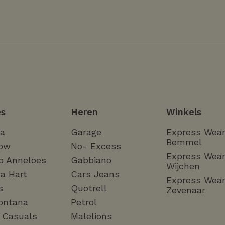
s
Heren
Winkels
ha
Garage
Express Wea
Bemmel
ow
No- Excess
Express Wea
o Anneloes
Gabbiano
Wijchen
a Hart
Cars Jeans
Express Wea
s
Quotrell
Zevenaar
ontana
Petrol
a Casuals
Malelions