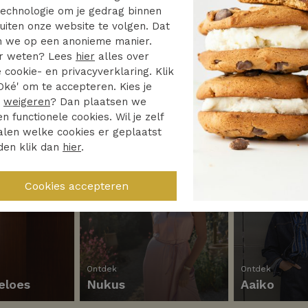
2 van de 2 gezien
echnologie om je gedrag binnen
uiten onze website te volgen. Dat
 we op een anonieme manier.
r weten? Lees
hier
alles over
 cookie- en privacyverklaring. Klik
Oké' om te accepteren. Kies je
r
weigeren
? Dan plaatsen we
en functionele cookies. Wil je zelf
len welke cookies er geplaatst
den klik dan
hier
.
Ontdek
Ontdek
eloes
Nukus
Aaiko