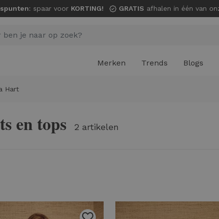
spunten
: spaar voor
KORTING!
GRATIS
afhalen in één van onze wi
Merken
Trends
Blogs
a Hart
ts en tops
2 artikelen