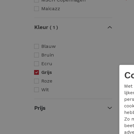
Maicazz
Kleur
1
Blauw
Bruin
Ecru
Grijs
C
Roze
Met 
Wit
lijk
pers
cook
Prijs
hebb
Zo m
beet
adve