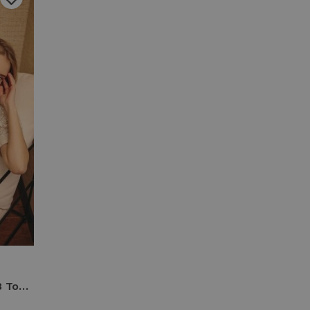
Helena Hart top knitt 7768 Tops en Singlets zilver