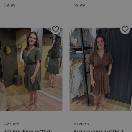
39,99
42,99
1
/2
1
/2
Azzurro
Azzurro
Azzurro dress a-7111-1 Jurken army green
Azzurro dress a-7111-1 Jurken dark brown