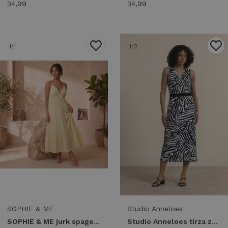
34,99
34,99
1
/1
1
/2
SOPHIE & ME
Studio Anneloes
SOPHIE & ME jurk spagetti Zomerjurkjes geel
Studio Anneloes tirza zebra tape dress 14436 Jurk 9017 black/ecru