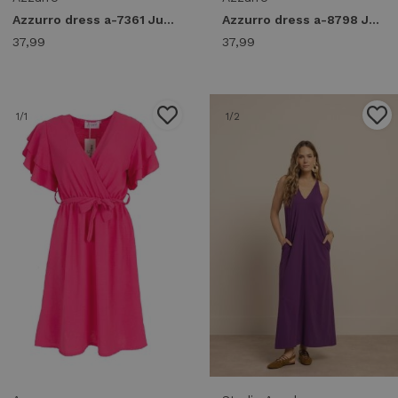
Azzurro dress a-7361 Jurken army green
Azzurro dress a-8798 Jurken beige
37,99
37,99
1
/1
1
/2