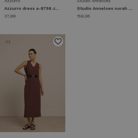
Azzurro
Studio Anneloes
Azzurro dress a-8798 Jurken fuchsia
Studio Anneloes norah 2way dress 13966 Jurk 5800 plum
37,99
159,95
1
/2