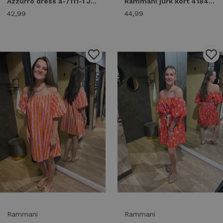
Azzurro dress a-7111-1 Jurken magenta
Rammani jurk kort 41841 Jurk yellow
42,99
44,99
1
/2
1
/1
Rammani
Rammani