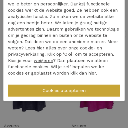
Rammani jurk kort bloem 41900 Jurk brown
Turquoise by DAAN jurk viscose met kralen 41442 Jurk ecru
we je beter en persoonlijker. Dankzij functionele
cookies werkt de website goed. Ze hebben ook een
49,99
49,95
analytische functie. Zo maken we de website elke
dag een beetje beter. We laten je graag nuttige
advertenties zien. Daarom gebruiken we technologie
om je gedrag binnen en buiten onze website te
1
/1
1
/1
volgen. Dat doen we op een anonieme manier. Meer
weten? Lees
hier
alles over onze cookie- en
privacyverklaring. Klik op 'Oké' om te accepteren.
Kies je voor
weigeren
? Dan plaatsen we alleen
functionele cookies. Wil je zelf bepalen welke
cookies er geplaatst worden klik dan
hier
.
Azzurro
Azzurro