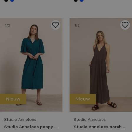
1
/2
1
/2
Nieuw
Nieuw
Studio Anneloes
Studio Anneloes
Studio Anneloes poppy butterfly dress 14048 Jurk 8200 teal
Studio Anneloes norah 2way dress 13966 Jurk 8700 espresso