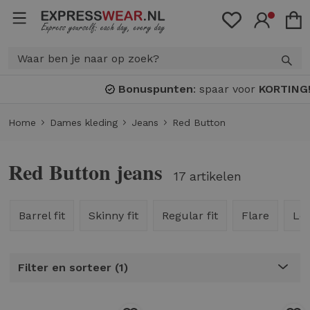
Bonuspunten
: spaar voor
KORTING!
Home
Dames kleding
Jeans
Red Button
Red Button jeans
17 artikelen
Barrel fit
Skinny fit
Regular fit
Flare
Loo
Filter en sorteer
1