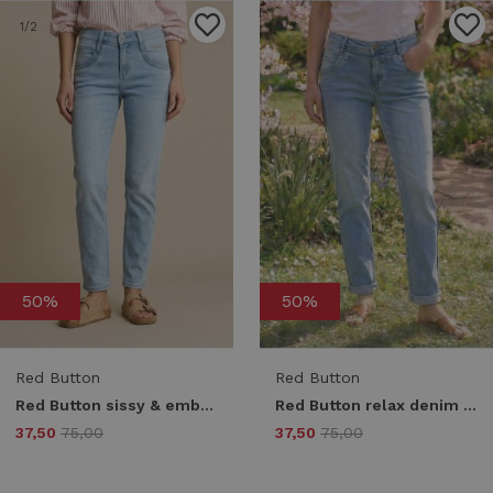
1
/2
1
/2
50%
50%
Red Button
Red Button
Red Button sissy & embroid srb4884 Regular fit bleach
Red Button relax denim srb4900 Regular fit stoneused
37,50
75,00
37,50
75,00