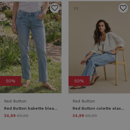
1
/2
1
/2
50%
50%
Red Button
Red Button
Red Button babette bleach srb4426 ss26 Flare bleach-l33
Red Button colette elastic waistband denim srb4758 Loose fit lightstone-l33
34,99
69,99
34,99
69,99