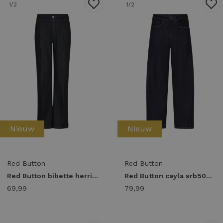
1
/2
1
/2
Nieuw
Nieuw
Red Button
Red Button
Red Button bibette herringbone srb5172 Flare darkblue-l33
Red Button cayla srb5091 Barrel fit darkblue-l28
69,99
79,99