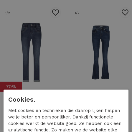
1
/2
1
/2
70%
Cookies.
Red Button
Red Button
Met cookies en technieken die daarop lijken helpen
Red Button kate embroidery srb4652 Skinny fit dark stone used
Red Button srb4136 babette Flare darkstone used -l33
we je beter en persoonlijker. Dankzij functionele
22,50
75,00
69,99
cookies werkt de website goed. Ze hebben ook een
analytische functie. Zo maken we de website elke