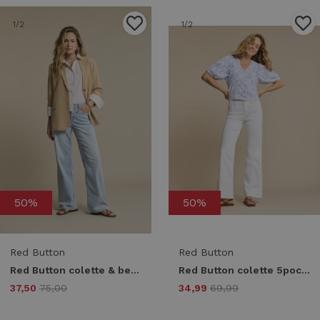
1
/2
1
/2
50%
50%
Red Button
Red Button
Red Button colette & belt srb4848 Loose fit whitebleach-l33
Red Button colette 5pocket srb4899 Loose fit white-l33
37,50
75,00
34,99
69,99