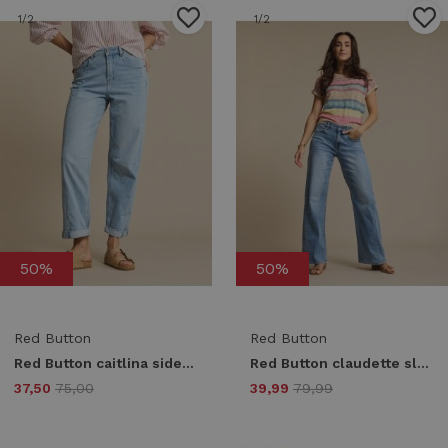
1
/2
1
/2
50%
50%
Red Button
Red Button
Red Button caitlina sidepatch srb4824 Loose fit light blue
Red Button claudette slanted seam srb4907 Regular fit lightblue-l33
37,50
75,00
39,99
79,99