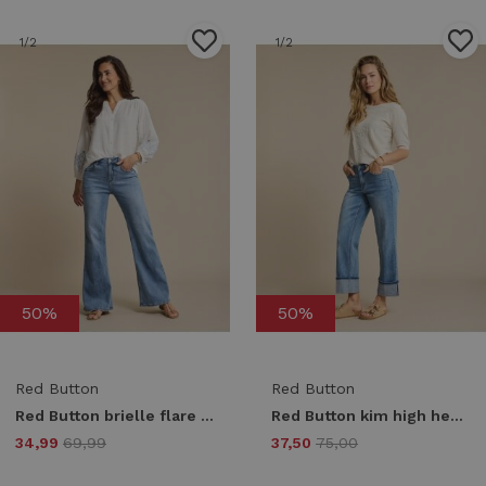
1
/2
1
/2
50%
50%
Red Button
Red Button
Red Button brielle flare denim srb4842 Flare lightstone-l33
Red Button kim high hem & scarf srb4928 Regular fit stoneused
34,99
69,99
37,50
75,00