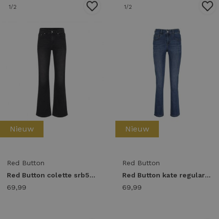
1
/2
1
/2
Nieuw
Nieuw
Red Button
Red Button
Red Button colette srb5000 Regular fit black used-l33
Red Button kate regular fit srb3821 Regular fit stone used
69,99
69,99