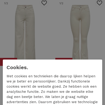
1
/2
1
/2
50%
50%
Cookies.
Met cookies en technieken die daarop lijken helpen
Only
Only
we je beter en persoonlijker. Dankzij functionele
Only onlmadison blush hw wide dnm cro noos 15310632 Loose fit ecru
Only onlblush mid flared dnm dot019 noos 15230778 Flare ecru
cookies werkt de website goed. Ze hebben ook een
24,99
49,99
22,49
44,99
analytische functie. Zo maken we de website elke
dag een beetje beter. We laten je graag nuttige
advertenties zien. Daarom gebruiken we technologie