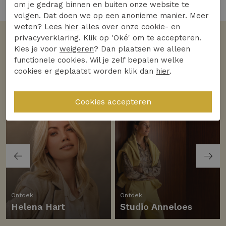
4 van de 4 gezien
om je gedrag binnen en buiten onze website te
volgen. Dat doen we op een anonieme manier. Meer
weten? Lees
hier
alles over onze cookie- en
privacyverklaring. Klik op 'Oké' om te accepteren.
Volgens jullie
Kies je voor
weigeren
? Dan plaatsen we alleen
De favoriete merken
functionele cookies. Wil je zelf bepalen welke
cookies er geplaatst worden klik dan
hier
.
Bekijk alle merken
Ontdek
Ontdek
Helena Hart
Studio Anneloes