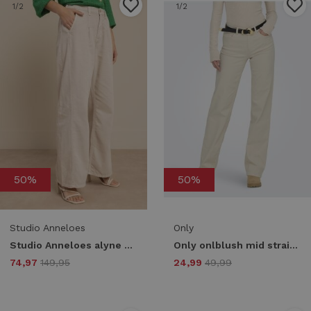
1
/2
1
/2
50%
50%
Studio Anneloes
Only
Studio Anneloes alyne denim trousers 13781 Straight leg 1400 kit
Only onlblush mid straight dnm dot noos 15337793 Straight leg ecru
74,97
149,95
24,99
49,99