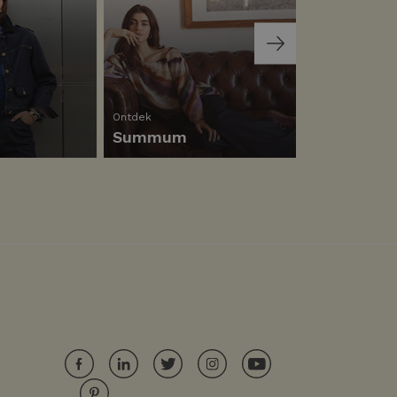
Ontdek
Ontdek
Summum
Helena Ha