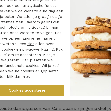
ies werkt de website goed. Ze
 damesjas van Cars Jeans combin
en ook een analytische functie.
aken we de website elke dag een
je beter. We laten je graag nuttige
 je outfits kun je wel een mooie jas van Cars Jeans 
rtenties zien. Daarom gebruiken
eging aan je outfit en het gehele jaar door te dragen
echnologie om je gedrag binnen
uiten onze website te volgen. Dat
est voor een casual outfit. In het voorjaar, maar ook i
 we op een anonieme manier.
r weten? Lees
hier
alles over
jassen van Cars Jeans zijn bijvoorbeeld te dragen o
 cookie- en privacyverklaring. Klik
rui
of een stoere
shirt of top
. Je kunt de jassen nat
Oké' om te accepteren. Kies je
t, bestaande uit bijvoorbeeld een
blouse
, een nette
r
weigeren
? Dan plaatsen we
natiemogelijkheden!
en functionele cookies. Wil je zelf
len welke cookies er geplaatst
eer inspiratie nodig voor het samenstellen van ee
den klik dan
hier
.
Instashop pagina
.
esjassen van Cars Jeans bestellen
oiste damesjassen van Cars Jeans zijn gemakkelijk 