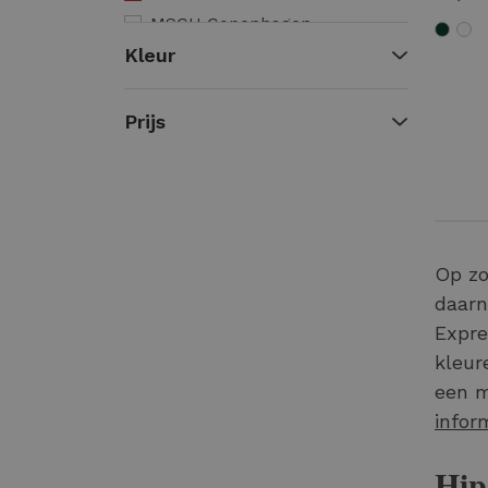
MSCH Copenhagen
Kleur
Moscow
Elvira Casuals
Rino & Pelle
Prijs
Maicazz
Nukus
Red Button
Tramontana
Op zo
Zizo
daarn
Expre
kleur
een m
inform
Hip