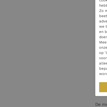
cook
Een
hebb
Zo m
beet
Op al
adve
toevo
we t
en b
of ki
doen
Mee
Deze 
onze
een
t
op '
outfi
voo
combi
alle
bepa
Wat m
wor
onze 
Dam
De mo