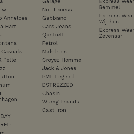
ha
Garage
Express Wea
Bemmel
ow
No- Excess
Express Wea
o Anneloes
Gabbiano
Wijchen
a Hart
Cars Jeans
Express Wea
s
Quotrell
Zevenaar
ontana
Petrol
a Casuals
Malelions
& Pelle
Croyez Homme
zz
Jack & Jones
utton
PME Legend
mum
DSTREZZED
H
Chasin
nhagen
Wrong Friends
Cast Iron
 DAY
RED
ro