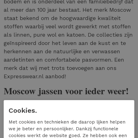
bodem en is onderdeel van een familiebedrijf dat
al meer dan 100 jaar bestaat. Het merk Moscow
staat bekend om de hoogwaardige kwaliteit
stoffen waarbij veel wordt gewerkt met stoffen
als linnen, pure wol en katoen. De collecties zijn
geïnspireerd door het leven aan de kust en te
herkennen aan de natuurlijke en verwassen
aardetinten en comfortabele pasvormen. Een
merk dat wij met trots toevoegen aan ons
Expresswear.nl aanbod!
Moscow jassen voor ieder weer!
De jassen van Moscow zijn een grote favoriet
Cookies.
onder velen. En dat snappen wij wel!
Net als de
rest van de Moscow collectie kun je de jassen
Met cookies en technieken die daarop lijken helpen
omschrijven als eenvoudig, tijdloos en gemaakt
we je beter en persoonlijker. Dankzij functionele
van een hoge kwaliteit. Jassen van Moscow
cookies werkt de website goed. Ze hebben ook een