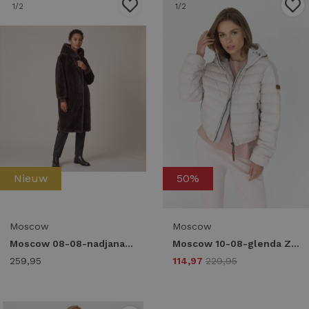
1
/2
1
/2
Nieuw
50%
Moscow
Moscow
Moscow 08-08-nadjana-4 Winterjassen 404-1 chocolat solid
Moscow 10-08-glenda Zomerjassen 150-1 chalk solid
259,95
114,97
229,95