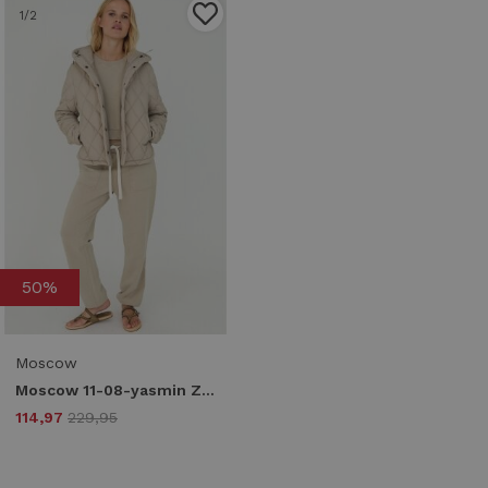
1
/2
50%
Moscow
Moscow 11-08-yasmin Zomerjassen 412-1 wet sand solid
114,97
229,95