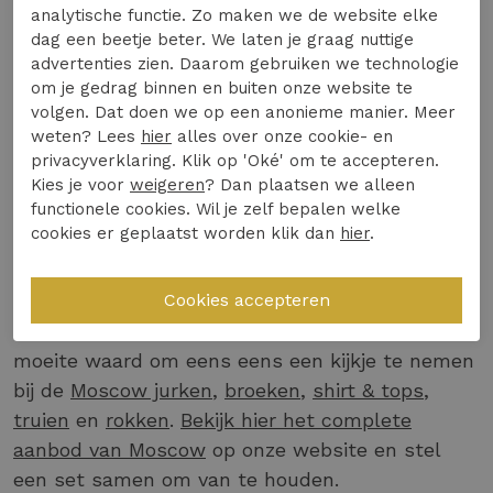
analytische functie. Zo maken we de website elke
hebben een prachtige belijning waardoor ze
dag een beetje beter. We laten je graag nuttige
vrouwelijk zijn en comfortabel dragen. De jassen
advertenties zien. Daarom gebruiken we technologie
zijn functioneel en hebben meestal een
om je gedrag binnen en buiten onze website te
capuchon, wat voor het Nederlandse weer nog
volgen. Dat doen we op een anonieme manier. Meer
weten? Lees
hier
alles over onze cookie- en
wel eens van pas kan komen.
privacyverklaring. Klik op 'Oké' om te accepteren.
Nog veel meer prachtige Moscow
Kies je voor
weigeren
? Dan plaatsen we alleen
functionele cookies. Wil je zelf bepalen welke
kleding bij Expresswear.nl
cookies er geplaatst worden klik dan
hier
.
Naast de warme en comfortabele jassen van
Moscow vind je op Expresswear.nl nog veel meer
mooie Moscow items. Zo is het ook zeker de
moeite waard om eens eens een kijkje te nemen
bij de
Moscow jurken
,
broeken
,
shirt & tops
,
truien
en
rokken
.
Bekijk hier het complete
aanbod van Moscow
op onze website en stel
een set samen om van te houden.