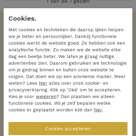
1 van de 1 gezien
Cookies.
Volgens jullie
Met cookies en technieken die daarop lijken helpen
De favoriete merken
we je beter en persoonlijker. Dankzij functionele
cookies werkt de website goed. Ze hebben ook een
Bekijk alle merken
analytische functie. Zo maken we de website elke
dag een beetje beter. We laten je graag nuttige
advertenties zien. Daarom gebruiken we technologie
om je gedrag binnen en buiten onze website te
volgen. Dat doen we op een anonieme manier. Meer
weten? Lees
hier
alles over onze cookie- en
privacyverklaring. Klik op 'Oké' om te accepteren.
Kies je voor
weigeren
? Dan plaatsen we alleen
functionele cookies. Wil je zelf bepalen welke
cookies er geplaatst worden klik dan
hier
.
Ontdek
Ontdek
Helena Hart
Studio Anneloes