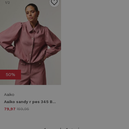
1
/2
50%
Aaiko
Aaiko sandy r pes 345 Blazers 191533 pomegranate
79,97
159,95