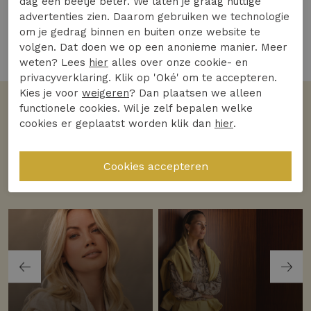
dag een beetje beter. We laten je graag nuttige
75,00
100,00
advertenties zien. Daarom gebruiken we technologie
om je gedrag binnen en buiten onze website te
volgen. Dat doen we op een anonieme manier. Meer
4 van de 4 gezien
weten? Lees
hier
alles over onze cookie- en
privacyverklaring. Klik op 'Oké' om te accepteren.
Kies je voor
weigeren
? Dan plaatsen we alleen
functionele cookies. Wil je zelf bepalen welke
Volgens jullie
cookies er geplaatst worden klik dan
hier
.
De favoriete merken
Bekijk alle merken