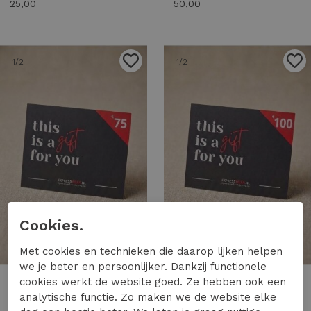
25,00
50,00
1
/2
1
/2
Cookies.
Met cookies en technieken die daarop lijken helpen
we je beter en persoonlijker. Dankzij functionele
cookies werkt de website goed. Ze hebben ook een
Express Wear
Express Wear
analytische functie. Zo maken we de website elke
Express Wear cadeaubon 75 euro Cadeaubon uni
Express Wear cadeaubon 100 euro Cadeaubon uni