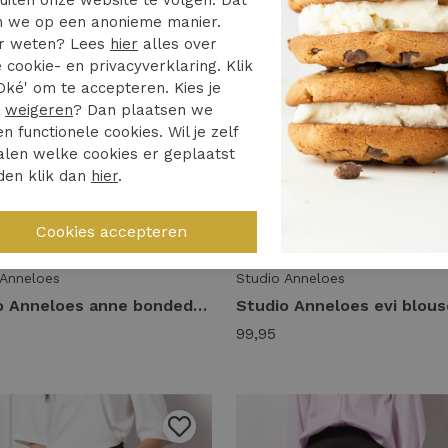
 we op een anonieme manier.
r weten? Lees
hier
alles over
 cookie- en privacyverklaring. Klik
Oké' om te accepteren. Kies je
r
weigeren
? Dan plaatsen we
en functionele cookies. Wil je zelf
len welke cookies er geplaatst
den klik dan
hier
.
 Anneloes
Studio Anneloes
Studio Anneloes anne bonded trousers 94819 Broek 8700 espresso
99,95