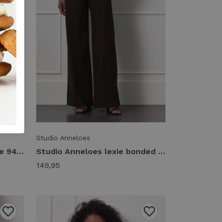
Studio Anneloes
Studio Anneloes evi blouse 94842 T-shirt Lange mouw 8700 espresso
Studio Anneloes lexie bonded trousers 94801 Broek 8700 espresso
149,95