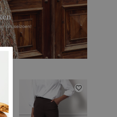
ken
or dit seizoen!