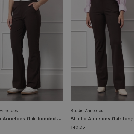
 Anneloes
Studio Anneloes
Studio Anneloes flair bonded trousers 94800 Flared 8700 espresso
149,95