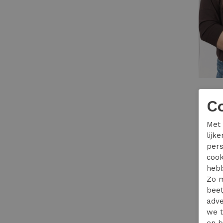
Studio
C
69,95
Met 
lijk
pers
cook
hebb
Zo m
beet
adve
we t
en b