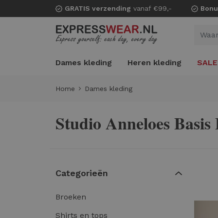
GRATIS verzending
vanaf €99,-
Bonu
Dames kleding
Heren kleding
SALE
Home
Dames kleding
Studio Anneloes Basis
Categorieën
Broeken
Shirts en tops