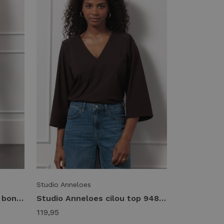
Studio Anneloes
Studio Anneloes flair long bonded trousers 94812 Flared 8700 espresso
Studio Anneloes cilou top 94840 T-shirt Korte mouw 8700 espresso
119,95