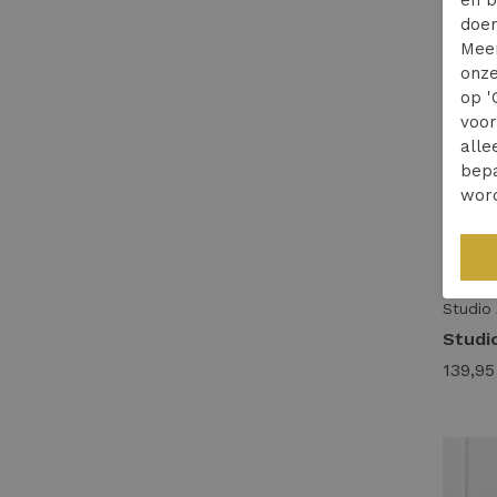
doen
Mee
onze
op '
voo
alle
bepa
wor
Studio
139,95