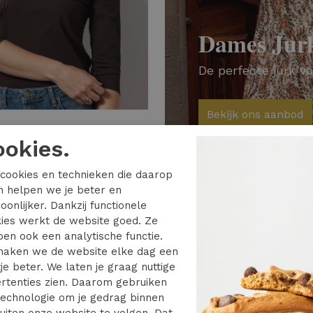
Dames Jur
De perfecte jurk vo
Bekijk ons aanbod
 Anneloes
ookies.
Studio Anneloes emma top 94841 T-shirt Lange mouw 8700 espresso
cookies en technieken die daarop
en helpen we je beter en
oonlijker. Dankzij functionele
ies werkt de website goed. Ze
en ook een analytische functie.
aken we de website elke dag een
je beter. We laten je graag nuttige
rtenties zien. Daarom gebruiken
echnologie om je gedrag binnen
uiten onze website te volgen. Dat