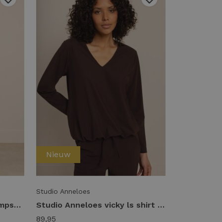
Nieuw
Studio Anneloes
Studio Anneloes cherie jumpsuit 94854 Jumpsuit 8700 espresso
Studio Anneloes vicky ls shirt 94858 T-shirt Lange mouw 8700 espresso
89,95