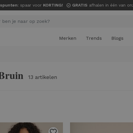
spunten
: spaar voor
KORTING!
GRATIS
afhalen in één van onze wi
Merken
Trends
Blogs
 Bruin
13 artikelen