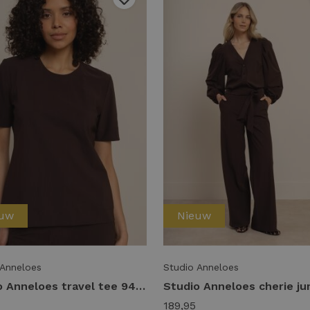
euw
Nieuw
 Anneloes
Studio Anneloes
Studio Anneloes travel tee 94813 T-shirt Korte mouw 8700 espresso
189,95