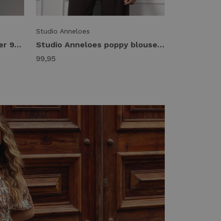
Studio Anneloes
Studio Anneloes fran blazer 94808 Blazers 8700 espresso
Studio Anneloes poppy blouse 94802 Blouse 8700 espresso
99,95