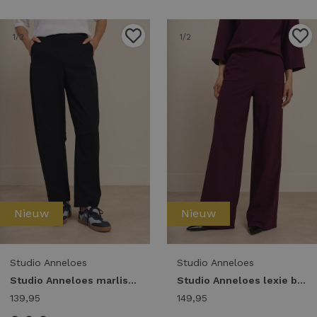
1
/2
1
/2
Nieuw
Nieuw
Studio Anneloes
Studio Anneloes
Studio Anneloes marlise barrel trousers 94861 Broek 6900 dark blue
Studio Anneloes lexie bonded trousers 94802 Broek 3800 blackberry
139,95
149,95