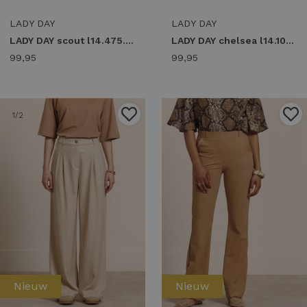
LADY DAY
LADY DAY
LADY DAY scout l14.475.3407 Broek deep forest
LADY DAY chelsea l14.101.3448 Broek deep forest
99,95
99,95
1
/2
1
/2
Nieuw
Nieuw