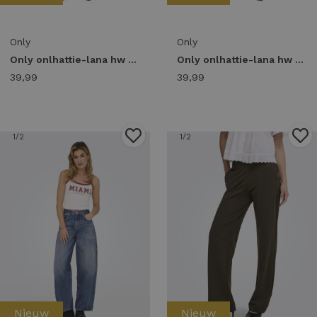
Only
Only
Only onlhattie-lana hw w mel pant tlr noos Chino chocolate torte melange
Only onlhattie-lana hw w mel pant tlr noos Chino fudge
39,99
39,99
1
/2
1
/2
Nieuw
Nieuw