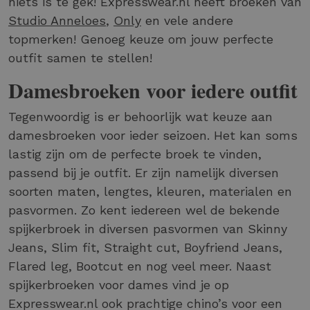
niets is te gek! Expresswear.nl heeft broeken van
Studio Anneloes
,
Only
en vele andere
topmerken! Genoeg keuze om jouw perfecte
outfit samen te stellen!
Damesbroeken voor iedere outfit
Tegenwoordig is er behoorlijk wat keuze aan
damesbroeken voor ieder seizoen. Het kan soms
lastig zijn om de perfecte broek te vinden,
passend bij je outfit. Er zijn namelijk diversen
soorten maten, lengtes, kleuren, materialen en
pasvormen. Zo kent iedereen wel de bekende
spijkerbroek in diversen pasvormen van Skinny
Jeans, Slim fit, Straight cut, Boyfriend Jeans,
Flared leg, Bootcut en nog veel meer. Naast
spijkerbroeken voor dames vind je op
Expresswear.nl ook prachtige chino’s voor een