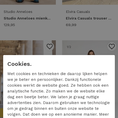
Studio Anneloes
Elvira Casuals
Studio Anneloes mienke snake trousers 14055 Broek 8487 camel/espresso
Elvira Casuals trouser madison e4 26-004 Broek dark coffee
129,95
69,99
1
/2
1
/2
Cookies.
Met cookies en technieken die daarop lijken helpen
we je beter en persoonlijker. Dankzij functionele
cookies werkt de website goed. Ze hebben ook een
analytische functie. Zo maken we de website elke
dag een beetje beter. We laten je graag nuttige
advertenties zien. Daarom gebruiken we technologie
om je gedrag binnen en buiten onze website te
Nieuw
Nieuw
volgen. Dat doen we op een anonieme manier. Meer