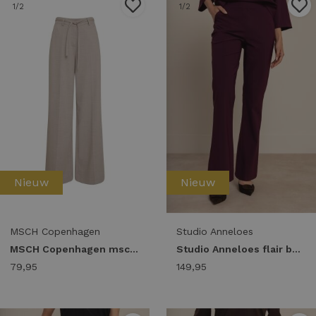
1
/2
1
/2
Nieuw
Nieuw
MSCH Copenhagen
Studio Anneloes
MSCH Copenhagen mschmarceli hw pants long warm lgm
Studio Anneloes flair bonded trousers 94800 Flared 3800 blackberry
79,95
149,95