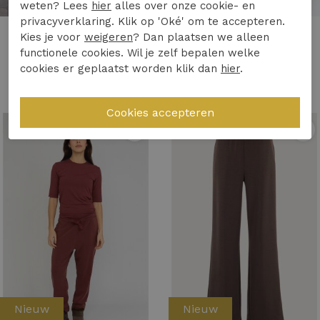
weten? Lees
hier
alles over onze cookie- en
privacyverklaring. Klik op 'Oké' om te accepteren.
Elvira Casuals
Moscow
Kies je voor
weigeren
? Dan plaatsen we alleen
functionele cookies. Wil je zelf bepalen welke
Elvira Casuals trouser zola e4 26-024 Broek merlot
Moscow 103-02-margaux Broek 404-1 chocolat solid
cookies er geplaatst worden klik dan
hier
.
69,99
159,95
1
/2
1
/2
Nieuw
Nieuw