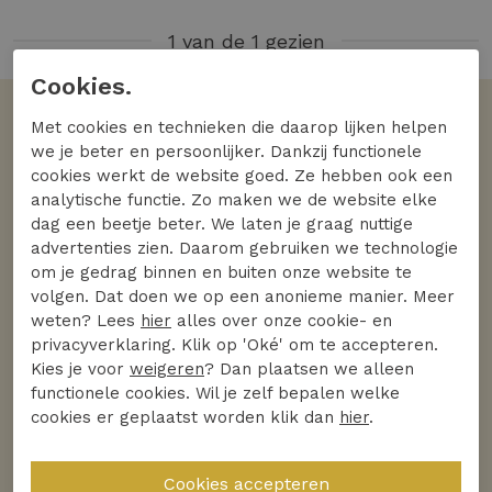
1 van de 1 gezien
Cookies.
Met cookies en technieken die daarop lijken helpen
Volgens jullie
we je beter en persoonlijker. Dankzij functionele
De favoriete merken
cookies werkt de website goed. Ze hebben ook een
analytische functie. Zo maken we de website elke
Bekijk alle merken
dag een beetje beter. We laten je graag nuttige
advertenties zien. Daarom gebruiken we technologie
om je gedrag binnen en buiten onze website te
volgen. Dat doen we op een anonieme manier. Meer
weten? Lees
hier
alles over onze cookie- en
privacyverklaring. Klik op 'Oké' om te accepteren.
Kies je voor
weigeren
? Dan plaatsen we alleen
functionele cookies. Wil je zelf bepalen welke
cookies er geplaatst worden klik dan
hier
.
Ontdek
Ontdek
Helena Hart
Studio Anneloes