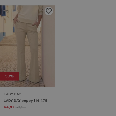
1
/2
50%
LADY DAY
LADY DAY poppy l14.475.3106 Broek sand
44,97
89,95