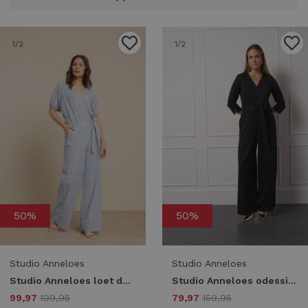
1
/2
1
/2
50%
50%
Studio Anneloes
Studio Anneloes
Studio Anneloes loet denim jumpsuit 13711 Jumpsuit 6700 denim light
Studio Anneloes odessi sparkle jumpsuit 13330 Jumpsuit 9000 black
99,97
199,95
79,97
159,95