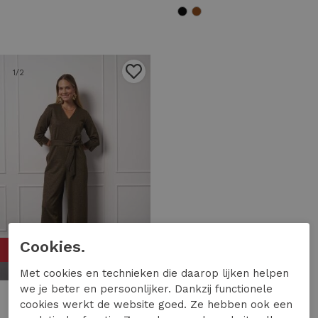
1
/2
Cookies.
50%
Met cookies en technieken die daarop lijken helpen
we je beter en persoonlijker. Dankzij functionele
Studio Anneloes
cookies werkt de website goed. Ze hebben ook een
Studio Anneloes odessi sparkle jumpsuit 13330 Jumpsuit 0002 gold