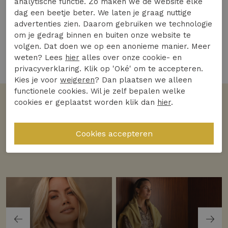
analytische functie. Zo maken we de website elke
79,97
159,95
dag een beetje beter. We laten je graag nuttige
advertenties zien. Daarom gebruiken we technologie
om je gedrag binnen en buiten onze website te
volgen. Dat doen we op een anonieme manier. Meer
weten? Lees
hier
alles over onze cookie- en
3 van de 3 gezien
privacyverklaring. Klik op 'Oké' om te accepteren.
Kies je voor
weigeren
? Dan plaatsen we alleen
functionele cookies. Wil je zelf bepalen welke
cookies er geplaatst worden klik dan
hier
.
Volgens jullie
De favoriete merken
Bekijk alle merken