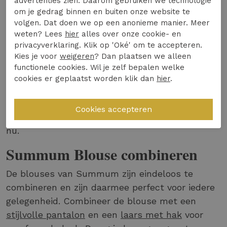
advertenties zien. Daarom gebruiken we technologie
stijl en kwaliteit altijd gewaarborgd worden.
om je gedrag binnen en buiten onze website te
Tijdens dit ontwerpproces wordt er rekening
volgen. Dat doen we op een anonieme manier. Meer
weten? Lees
hier
alles over onze cookie- en
gehouden met de pasvormen van de
privacyverklaring. Klik op 'Oké' om te accepteren.
Nederlandse vrouw, hierdoor sluiten de blouses
Kies je voor
weigeren
? Dan plaatsen we alleen
van Summum perfect aan op jouw figuur. Alle
functionele cookies. Wil je zelf bepalen welke
Summum blouses worden gemaakt van
cookies er geplaatst worden klik dan
hier
.
hoogwaardige materialen en zijn voorzien van
rijke details. Hierdoor zijn de items van het merk
uniek en sluiten ze perfect aan op de trends van
nu.
Summum Blouse combineren
De blouses van Summum zijn eindeloos te
combineren en zijn daarmee perfect voor iedere
gelegenheid. Combineer de blouse met een
stijlvolle pantalon
en een
laars met hak
voor