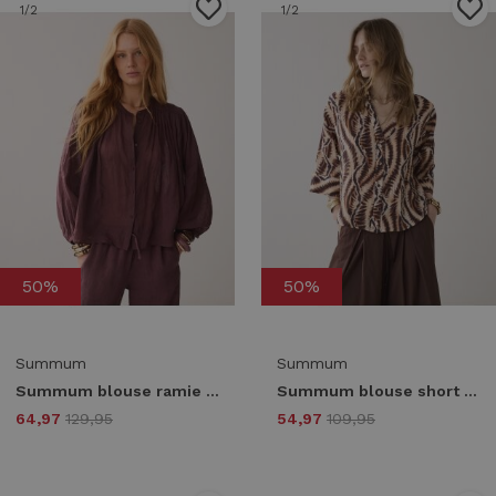
1
/2
1
/2
50%
50%
Summum
Summum
Summum blouse ramie 2s3508-12462 Blouse 334 deep fig
Summum blouse short sleeves safari print 2s3439-12385 Blouse 120 multicolour
64,97
129,95
54,97
109,95