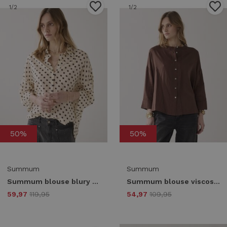
1
/2
1
/2
50%
50%
Summum
Summum
Summum blouse blury dots 2s3434-12390 Blouse 122 ivory
Summum blouse viscose cotton 2s3403-12370 Blouse 713 coffee
59,97
119,95
54,97
109,95