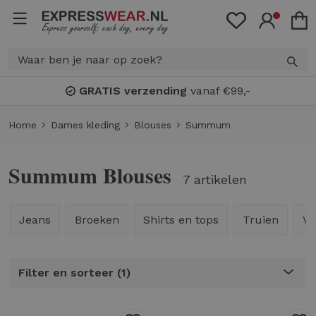
Bonuspunten
: spaar voor
KORTING!
Home
Dames kleding
Blouses
Summum
Summum Blouses
7 artikelen
Jeans
Broeken
Shirts en tops
Truien
Ve
Filter en sorteer
1