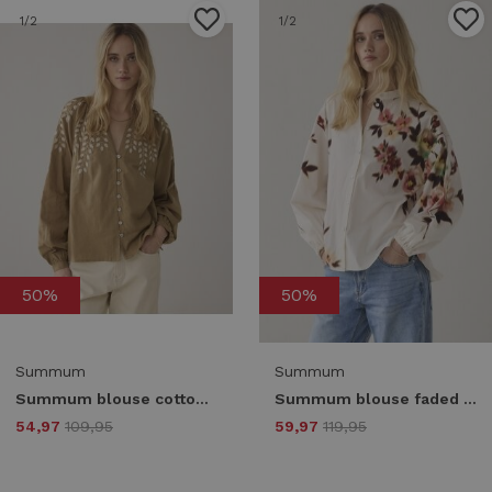
1
/2
1
/2
50%
50%
Summum
Summum
Summum blouse cotton branches 2s3449-12439 Blouse 703 khaki
Summum blouse faded flower 2s3460-12379 Blouse 120 multicolour
54,97
109,95
59,97
119,95