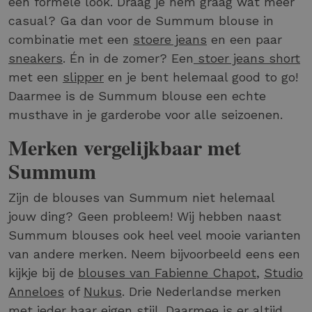
een formele look. Draag je hem graag wat meer
casual? Ga dan voor de Summum blouse in
combinatie met een
stoere jeans
en een paar
sneakers
. Én in de zomer? Een
stoer jeans short
met een
slipper
en je bent helemaal good to go!
Daarmee is de Summum blouse een echte
musthave in je garderobe voor alle seizoenen.
Merken vergelijkbaar met
Summum
Zijn de blouses van Summum niet helemaal
jouw ding? Geen probleem! Wij hebben naast
Summum blouses ook heel veel mooie varianten
van andere merken. Neem bijvoorbeeld eens een
kijkje bij de
blouses van Fabienne Chapot
,
Studio
Anneloes
of
Nukus
. Drie Nederlandse merken
met ieder haar eigen stijl. Daarmee is er altijd