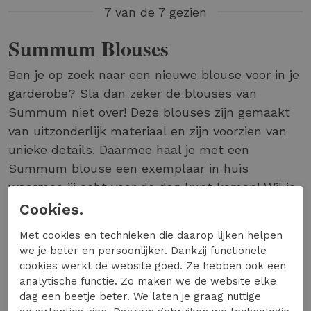
7 van de 7 gezien
Summum Blouses
Ben je op zoek naar een nieuwe blouse voor in je
garderobe? Sla dan zeker de blouses van
Summum niet over! Deze blouses zijn gemaakt
van uitzonderlijk materiaal en zijn voorzien van
unieke details. Daarmee haal je met een
Summum blouse een exemplaar in huis
waarmee jij echt voor de dag kunt komen! Wil je
graag meer weten over blouses van Summum
Cookies.
bij Expresswear.nl? Lees dan hieronder verder!
Met cookies en technieken die daarop lijken helpen
Mooie Materialen, Rijke Details
we je beter en persoonlijker. Dankzij functionele
cookies werkt de website goed. Ze hebben ook een
analytische functie. Zo maken we de website elke
Alle blouses van Summum worden ontworpen
dag een beetje beter. We laten je graag nuttige
in hun atelier in Amsterdam. Hierdoor kunnen de