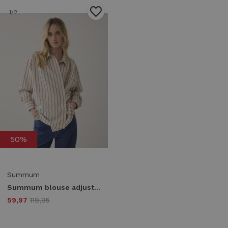
1
/2
50%
Summum
Summum blouse adjustable chenille stripe 2s3455-12374 Blouse 107 ivory midnight blue
59,97
119,95