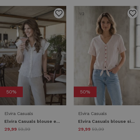
1
/2
1
/2
50%
50%
Elvira Casuals
Elvira Casuals
Elvira Casuals blouse emma e3 26-037 Blouse 210 sand dots
Elvira Casuals blouse silvia e3 26-033 Blouse 596 striped linen
29,99
59,99
29,99
59,99