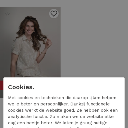
1
/2
50%
Cookies.
Met cookies en technieken die daarop lijken helpen
we je beter en persoonlijker. Dankzij functionele
Elvira Casuals
cookies werkt de website goed. Ze hebben ook een
Elvira Casuals blouse nadia e2 26-030 Blouse 44 sand
analytische functie. Zo maken we de website elke
34,99
69,99
dag een beetje beter. We laten je graag nuttige