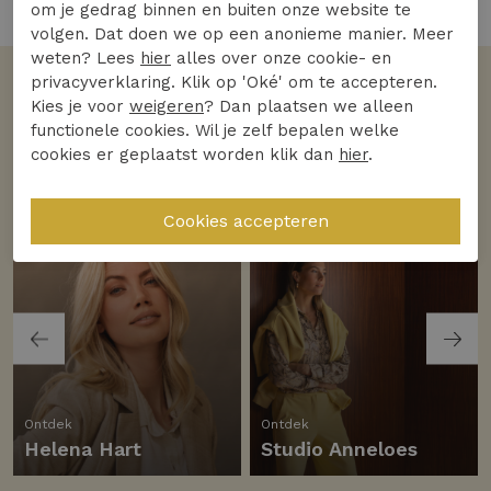
4 van de 4 gezien
om je gedrag binnen en buiten onze website te
volgen. Dat doen we op een anonieme manier. Meer
weten? Lees
hier
alles over onze cookie- en
privacyverklaring. Klik op 'Oké' om te accepteren.
Volgens jullie
Kies je voor
weigeren
? Dan plaatsen we alleen
De favoriete merken
functionele cookies. Wil je zelf bepalen welke
cookies er geplaatst worden klik dan
hier
.
Bekijk alle merken
Ontdek
Ontdek
Helena Hart
Studio Anneloes