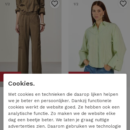
1
/2
1
/2
50%
50%
Cookies.
Met cookies en technieken die daarop lijken helpen
Aaiko
Aaiko
we je beter en persoonlijker. Dankzij functionele
Aaiko river ten 545 Broek 180724 bronze green
Aaiko elda strass co 599 Blouse 130319 shadow lime
cookies werkt de website goed. Ze hebben ook een
59,97
119,95
59,97
119,95
analytische functie. Zo maken we de website elke
dag een beetje beter. We laten je graag nuttige
advertenties zien. Daarom gebruiken we technologie