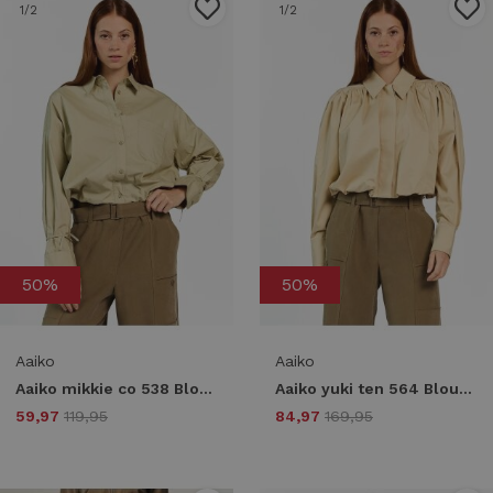
1
/2
1
/2
50%
50%
Aaiko
Aaiko
Aaiko mikkie co 538 Blouse 160726 light khaki
Aaiko yuki ten 564 Blouse 160726 light khaki
59,97
119,95
84,97
169,95