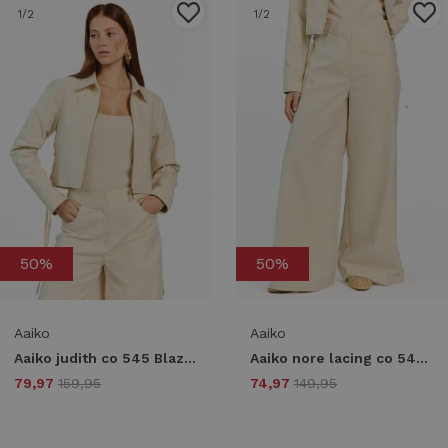
1
/2
1
/2
50%
50%
Aaiko
Aaiko
Aaiko judith co 545 Blazers 130905 birch
Aaiko nore lacing co 545 Broek 130905 birch
79,97
159,95
74,97
149,95