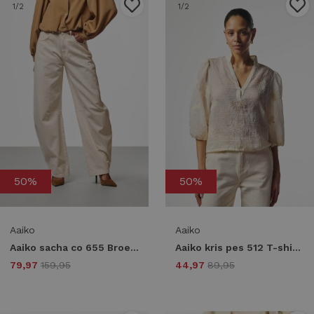
1
/2
1
/2
50%
50%
Aaiko
Aaiko
Aaiko sacha co 655 Broek 130905-birch
Aaiko kris pes 512 T-shirt Korte mouw 110104 vanilla ice
79,97
159,95
44,97
89,95