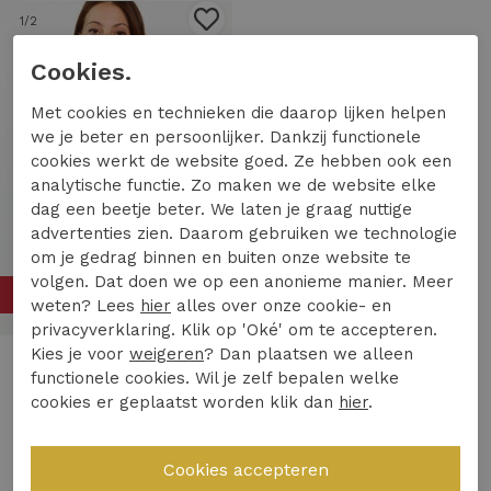
1
/2
Cookies.
Met cookies en technieken die daarop lijken helpen
we je beter en persoonlijker. Dankzij functionele
cookies werkt de website goed. Ze hebben ook een
analytische functie. Zo maken we de website elke
dag een beetje beter. We laten je graag nuttige
advertenties zien. Daarom gebruiken we technologie
om je gedrag binnen en buiten onze website te
volgen. Dat doen we op een anonieme manier. Meer
50%
weten? Lees
hier
alles over onze cookie- en
privacyverklaring. Klik op 'Oké' om te accepteren.
Kies je voor
weigeren
? Dan plaatsen we alleen
Aaiko
functionele cookies. Wil je zelf bepalen welke
Aaiko solane 3d tba Jackets 130905 birch
cookies er geplaatst worden klik dan
hier
.
84,97
169,95