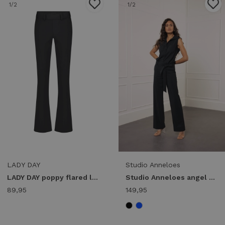
1
/2
1
/2
LADY DAY
Studio Anneloes
LADY DAY poppy flared l12.475.0033 Broek black
Studio Anneloes angel sls jumpsuit 94772 Jumpsuit 9000 black
89,95
149,95