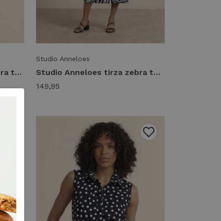
Studio Anneloes
Studio Anneloes fione zebra tee 14435 T-shirt Korte mouw 9017 black/ecru
Studio Anneloes tirza zebra tape dress 14436 Jurk 9017 black/ecru
149,95