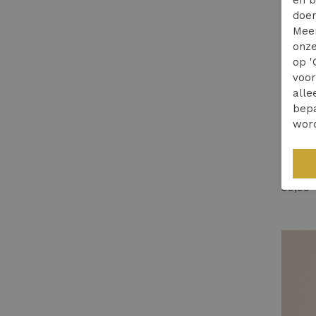
doen
Mee
onze
op '
voo
alle
bepa
wor
Studio
99,95