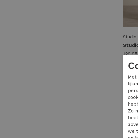
Studio
129,95
C
Met 
lijk
pers
cook
hebb
Zo m
beet
adve
we t
en b