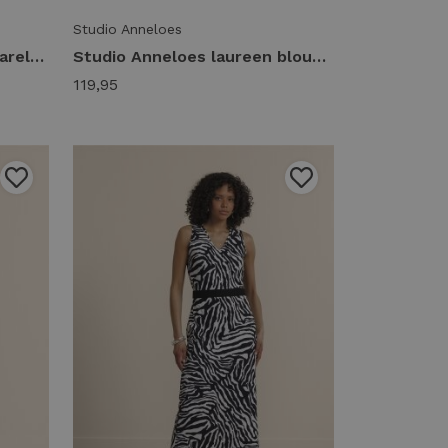
Studio Anneloes
Studio Anneloes marlise barell trousers 14418 Broek 9000 black
Studio Anneloes laureen blouse 14419 Blouse 9000 black
119,95