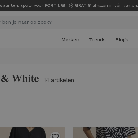
spunten
: spaar voor
KORTING!
GRATIS
afhalen in één van onze wi
Merken
Trends
Blogs
 & White
14 artikelen