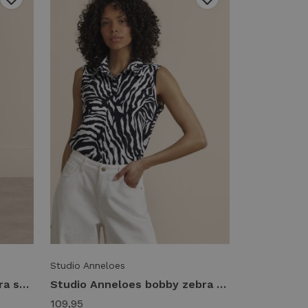
Studio Anneloes
Studio Anneloes lexie zebra summer trousers 14415 Broek 9017 black/ecru
Studio Anneloes bobby zebra sls blouse 14416 Blouse 9017 black/ecru
109,95