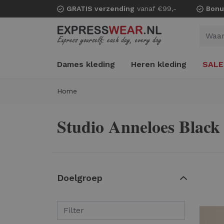
GRATIS verzending
vanaf €99,-
Bonu
Dames kleding
Heren kleding
SALE
Home
Studio Anneloes Black
Doelgroep