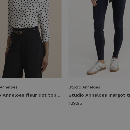
 Anneloes
Studio Anneloes
Studio Anneloes fleur dot top 14428 T-shirt Korte mouw 1790 ecru/black
129,95