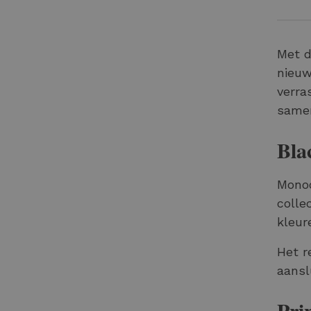
Met d
nieuw
verra
samen
Bla
Monoc
colle
kleur
Het r
aansl
Pri