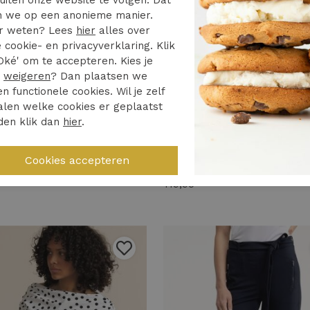
 we op een anonieme manier.
r weten? Lees
hier
alles over
 cookie- en privacyverklaring. Klik
Oké' om te accepteren. Kies je
r
weigeren
? Dan plaatsen we
en functionele cookies. Wil je zelf
len welke cookies er geplaatst
den klik dan
hier
.
 Anneloes
Studio Anneloes
Studio Anneloes hannelore capri trousers 14420 Capri 9000 black
119,95