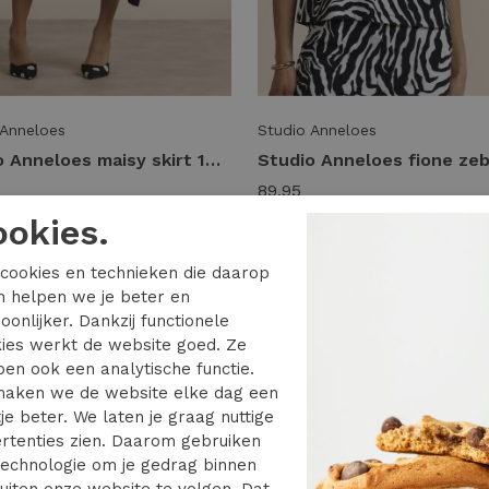
 Anneloes
Studio Anneloes
Studio Anneloes maisy skirt 14421 9000 black
89,95
ookies.
cookies en technieken die daarop
en helpen we je beter en
oonlijker. Dankzij functionele
ies werkt de website goed. Ze
en ook een analytische functie.
aken we de website elke dag een
je beter. We laten je graag nuttige
rtenties zien. Daarom gebruiken
echnologie om je gedrag binnen
uiten onze website te volgen. Dat