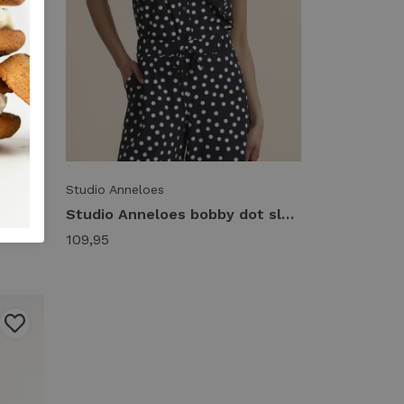
Studio Anneloes
Studio Anneloes poppy dot butterfly blouse 14425 Blouse 9011 black/off white
Studio Anneloes bobby dot sls blouse 14426 Blouse 9017 black/ecru
109,95