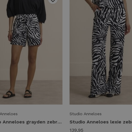
 Anneloes
Studio Anneloes
Studio Anneloes grayden zebra short 14414 Korte broeken 9017 black/ecru
139,95