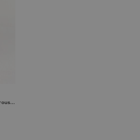
Studio Anneloes margot trousers 94804 Broek 6900 dark blue