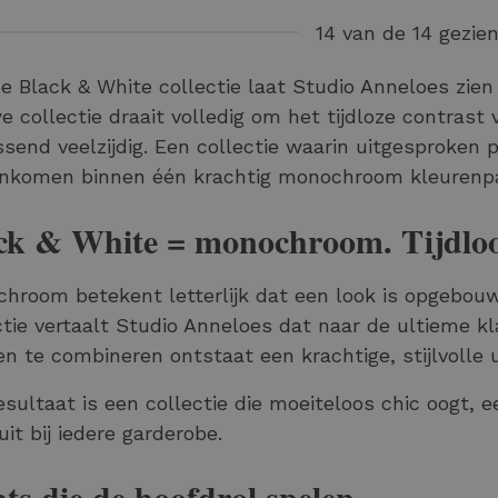
14 van de 14 gezie
e Black & White collectie laat
Studio Anneloes
zien
e collectie draait volledig om het tijdloze contrast 
ssend veelzijdig. Een collectie waarin uitgesproken 
komen binnen één krachtig monochroom kleurenpa
ck & White = monochroom.
Tijdlo
hroom betekent letterlijk dat een look is opgebou
ctie vertaalt Studio Anneloes dat naar de ultieme kl
en te combineren ontstaat een krachtige, stijlvolle u
esultaat is een collectie die moeiteloos chic oogt, 
uit bij iedere garderobe.
nts die de hoofdrol spelen