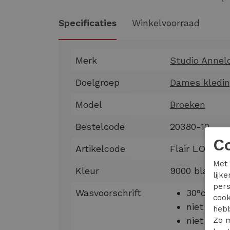
Specificaties
Winkelvoorraad
Merk
Studio Annel
Doelgroep
Dames kledi
Model
Broeken
Bestelcode
20380-10
C
Artikelcode
Flair LONG b
Met 
Kleur
9000 black
lijk
pers
Wasvoorschrift
30°c bon
cook
niet blek
hebb
niet in w
Zo m