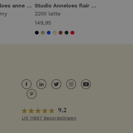
Studio Anneloes anne bonded trousers 94819 Broek 7400 new army
Studio Anneloes flair bonded trousers 94800 Flared 2200 latte
rmy
2200 latte
6900 dark b
5
149,95
149,95
r
9.2
r
Uit 11697 Beoordelingen
r