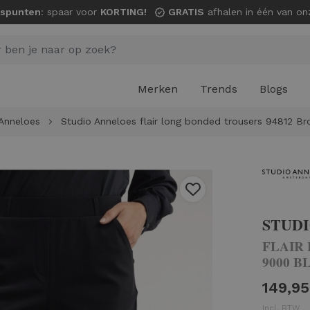
spunten
: spaar voor
KORTING!
GRATIS
afhalen in één van onze wi
Merken
Trends
Blogs
Anneloes
Studio Anneloes flair long bonded trousers 94812 B
STUD
FLAIR
9000 B
149,95
Incl. BTW