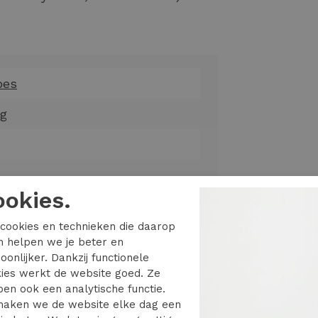
oes
ng
ookies.
onded trousers 94812
cookies en technieken die daarop
en helpen we je beter en
oonlijker. Dankzij functionele
te was
ies werkt de website goed. Ze
en
en ook een analytische functie.
asdroger drogen
aken we de website elke dag een