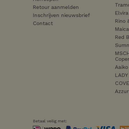
Tram
Retour aanmelden
Elvir
Inschrijven nieuwsbrief
Rino 
Contact
Maica
Red B
Sum
MSC
Cope
Aaiko
LADY
COVE
Azzur
Betaal veilig met: