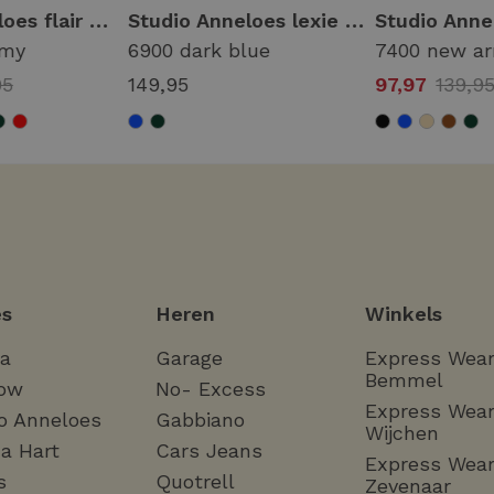
Studio Anneloes flair bonded trousers 94800 Flared 7400 new army
Studio Anneloes lexie long bonded trousers 94810 Broek 6900 dark blue
rmy
6900 dark blue
7400 new a
95
149,95
97,97
139,9
s
Heren
Winkels
ha
Garage
Express Wea
Bemmel
ow
No- Excess
Express Wea
o Anneloes
Gabbiano
Wijchen
a Hart
Cars Jeans
Express Wea
s
Quotrell
Zevenaar