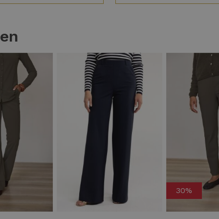
ten
30%