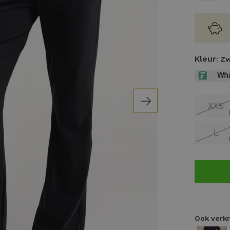
Kleur
: Z
XXS
L
Ook verkr