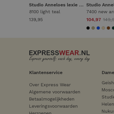
Studio Anneloes scout trousers 94848 Broek 6900 dark blue
Studio Anneloes lexie trousers 14011 Broek 8100 light teal
ue
8100 light teal
7400 new a
139,95
104,97
149,
Klantenservice
Dame
Geis
Over Express Wear
Mosc
Algemene voorwaarden
Studi
Betaalmogelijkheden
Helen
Leveringsvoorwaarden
Nuku
Herroepen