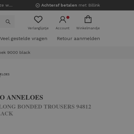
nkels!
Achteraf betalen
met Billink
Verlanglijstje
Account
Winkelmandje
Veel gestelde vragen
Retour aanmelden
roek 9000 black
IO ANNELOES
 LONG BONDED TROUSERS 94812
LACK