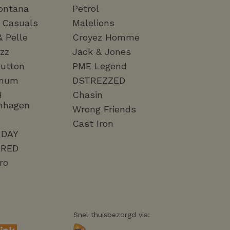
ontana
Petrol
a Casuals
Malelions
& Pelle
Croyez Homme
zz
Jack & Jones
utton
PME Legend
mum
DSTREZZED
H
Chasin
nhagen
Wrong Friends
Cast Iron
 DAY
RED
ro
Snel thuisbezorgd via: