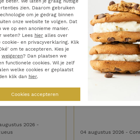
je beter. We laten je graag nuttige
op lage temperatuur
rtenties zien. Daarom gebruiken
echnologie om je gedrag binnen
uiten onze website te volgen. Dat
 we op een anonieme manier.
r weten? Lees
hier
alles over
 cookie- en privacyverklaring. Klik
Oké' om te accepteren. Kies je
r
weigeren
? Dan plaatsen we
en functionele cookies. Wil je zelf
5/5
4/5
len welke cookies er geplaatst
jdag besteld zaterdag in
N.v.t.
den klik dan
hier
.
s. Toppie
Snelle levering
e fijne ervaring
augustus 2026 -
xueus
04 augustus 2026 - Con