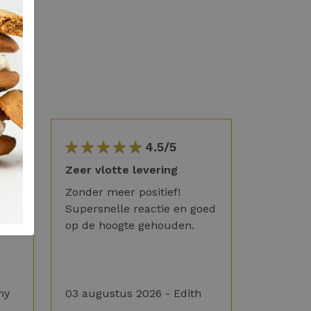
4.5/5
Zeer vlotte levering
Zonder meer positief!
Supersnelle reactie en goed
op de hoogte gehouden.
ny
03 augustus 2026 - Edith