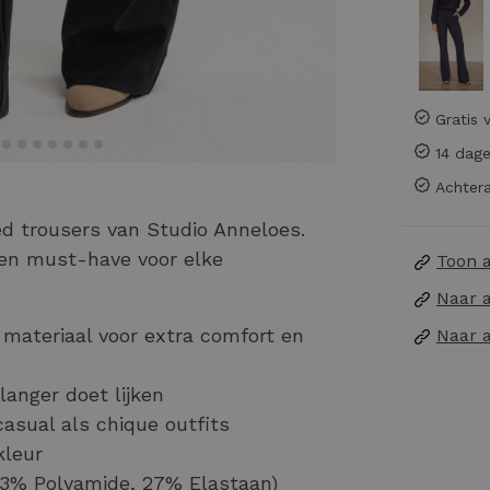
Gratis 
14 dage
Achtera
d trousers van Studio Anneloes.
 een must-have voor elke
Toon 
Naar 
ateriaal voor extra comfort en
Naar 
langer doet lijken
asual als chique outfits
kleur
3% Polyamide, 27% Elastaan)