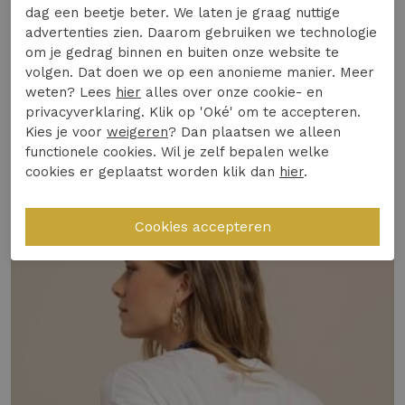
zomerse dag en straalt een tijdloze elegantie
dag een beetje beter. We laten je graag nuttige
uit.
advertenties zien. Daarom gebruiken we technologie
om je gedrag binnen en buiten onze website te
Materiaal & Comfort:
De Shelly top voelt
Specificaties
volgen. Dat doen we op een anonieme manier. Meer
heerlijk zacht aan op de huid, ideaal voor
weten? Lees
hier
alles over onze cookie- en
langdurig draagcomfort.Light Travelstof (73%
privacyverklaring. Klik op 'Oké' om te accepteren.
Winkelvoorraad
Kies je voor
weigeren
? Dan plaatsen we alleen
Polyamide, 27% Elastaan)
functionele cookies. Wil je zelf bepalen welke
Design & Pasvorm:
Met zijn korte mouwen
cookies er geplaatst worden klik dan
hier
.
Gerelateerde producten
en flatterende snit is dit T-shirt een
veelzijdige aanvulling op je garderobe.
Duurzaamheid of Kwaliteit:
Gemaakt met
oog voor detail en kwaliteit, waardoor het
een duurzame keuze is voor elke garderobe.
Veelgestelde vraag: Is dit kledingstuk geschikt
voor dagelijks gebruik en welk seizoen?
Ja, de Shelly top is perfect voor dagelijks
gebruik tijdens de Nederlandse zomermaanden.