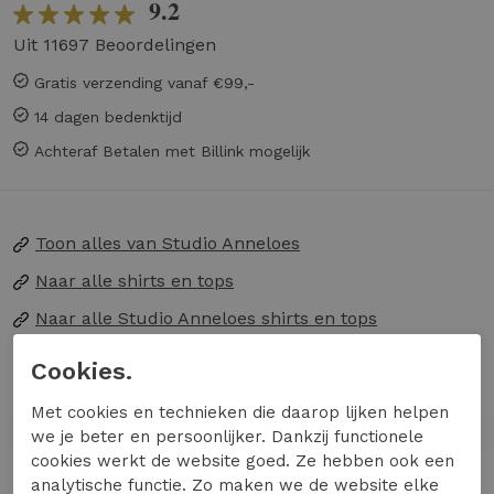
9.2
Uit 11697 Beoordelingen
Gratis verzending vanaf €99,-
14 dagen bedenktijd
Achteraf Betalen met Billink mogelijk
Toon alles van
Studio Anneloes
Naar alle
shirts en tops
Naar alle
Studio Anneloes shirts en tops
Cookies.
Ontdek de Leone leopard vneck top van STUDIO
ANNELOES, een must-have voor elke
Met cookies en technieken die daarop lijken helpen
modebewuste vrouw. Deze top combineert een
we je beter en persoonlijker. Dankzij functionele
cookies werkt de website goed. Ze hebben ook een
speelse luipaardprint met een flatterende V-
Lees meer
analytische functie. Zo maken we de website elke