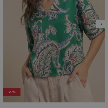
top?
Draag deze top met een lichte jeans en
sandalen voor een casual zomerse look. Perfect
voor een dagje uit in de stad of een ontspannen
lunch op het terras.
Ontdek het zelf!
50%