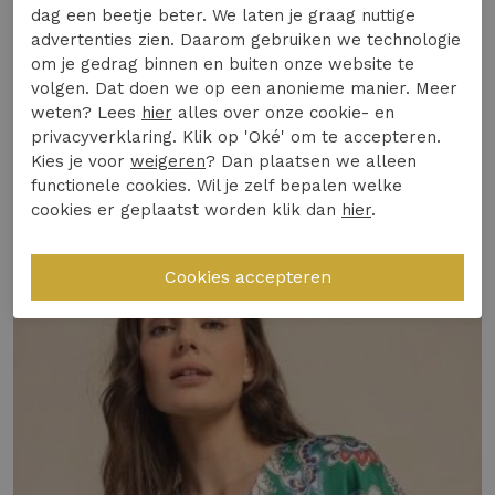
hals, waardoor je look direct een trendy upgrade
dag een beetje beter. We laten je graag nuttige
krijgt. Perfect voor zomerse dagen, deze top is
advertenties zien. Daarom gebruiken we technologie
een populaire keuze voor wie stijlvol en
om je gedrag binnen en buiten onze website te
Specificaties
volgen. Dat doen we op een anonieme manier. Meer
comfortabel voor de dag wil komen.
weten? Lees
hier
alles over onze cookie- en
Materiaal & Comfort:
Gemaakt van zachte,
privacyverklaring. Klik op 'Oké' om te accepteren.
Winkelvoorraad
Kies je voor
weigeren
? Dan plaatsen we alleen
ademende stoffen die heerlijk aanvoelen op
functionele cookies. Wil je zelf bepalen welke
de huid.
cookies er geplaatst worden klik dan
hier
.
Gerelateerde producten
Heavy Travelstof
(75% Polyamide, 25%
Elastaan)
Design & Pasvorm:
De luipaardprint en V-
hals zorgen voor een speelse en vrouwelijke
uitstraling.
Duurzaamheid of Kwaliteit:
Hoogwaardige
afwerking maakt dit item een slimme
investering voor je garderobe.
Veelgestelde vraag: Hoe combineer je deze