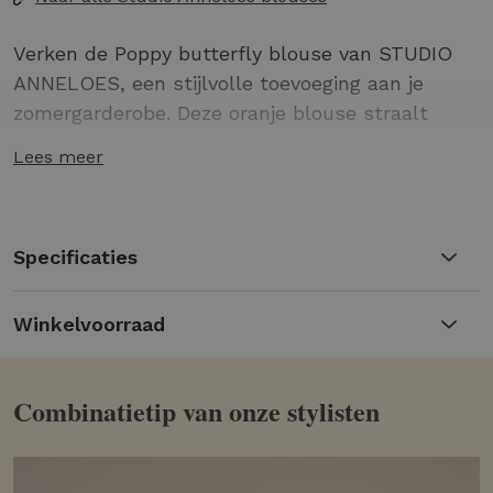
Verken de Poppy butterfly blouse van STUDIO
ANNELOES, een stijlvolle toevoeging aan je
zomergarderobe. Deze oranje blouse straalt
elegantie uit en is perfect voor zonnige dagen in
Lees meer
Nederland.
Gemaakt van luchtig materiaal, ideaal voor
de zomer.
Specificaties
Trendy oranje tint die je outfit opfleurt.
Perfect te combineren met zowel jeans als
Winkelvoorraad
rokken voor een casual of chique look.
73% Polyamide, 27% Elastaan
Combinatietip van onze stylisten
Ontdek het zelf en maak jouw outfit compleet!