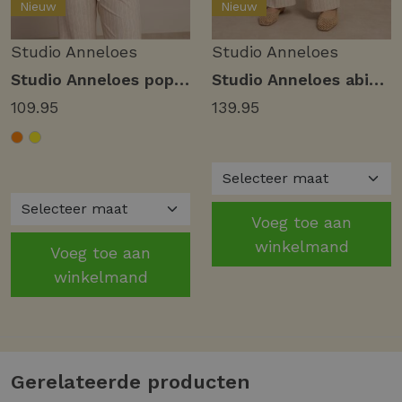
Nieuw
Nieuw
Studio Anneloes
Studio Anneloes
Studio Anneloes poppy butterfly blouse 13877 Blouse 2600 orchid orange
Studio Anneloes abigail stripe trousers 13898 Broek 2226 latte/orchid orange
109.95
139.95
Voeg toe aan
winkelmand
Voeg toe aan
winkelmand
Gerelateerde producten