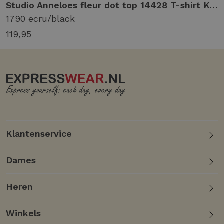
 off white
Studio Anneloes fleur dot top 14428 T-shirt Korte mouw 1790 ecru/black
1790 ecru/black
119,95
Klantenservice
Dames
Heren
Winkels