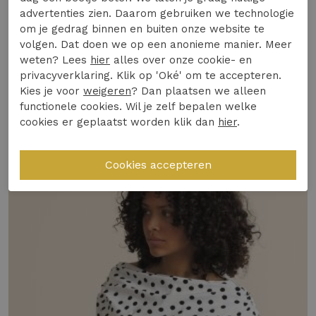
in Nederland.
advertenties zien. Daarom gebruiken we technologie
om je gedrag binnen en buiten onze website te
Gemaakt van hoogwaardige materialen voor
volgen. Dat doen we op een anonieme manier. Meer
optimaal comfort
Specificaties
weten? Lees
hier
alles over onze cookie- en
Trendy en veelzijdig, ideaal voor een casual
privacyverklaring. Klik op 'Oké' om te accepteren.
dagje uit
Kies je voor
weigeren
? Dan plaatsen we alleen
Winkelvoorraad
Perfect te combineren met een jeans of rok
functionele cookies. Wil je zelf bepalen welke
cookies er geplaatst worden klik dan
hier
.
voor een complete look
Gerelateerde producten
Verwen jezelf vandaag nog met dit unieke t-shirt
en maak jouw zomeroutfit compleet!