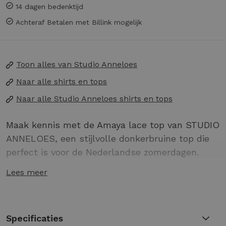
14 dagen bedenktijd
Achteraf Betalen met Billink mogelijk
Toon alles van
Studio Anneloes
Naar alle
shirts en tops
Naar alle
Studio Anneloes shirts en tops
Maak kennis met de Amaya lace top van STUDIO
ANNELOES, een stijlvolle donkerbruine top die
perfect is voor de Nederlandse zomerdagen.
Deze top met lange mouwen is een veelzijdige
Lees meer
aanvulling op je garderobe en ideaal voor zowel
casual als chique gelegenheden.
Gemaakt van hoogwaardige materialen voor
Specificaties