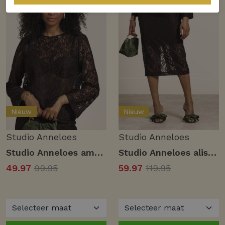
Nieuw
Nieuw
Studio Anneloes
Studio Anneloes
Studio Anneloes amaya lace top 13757 T-shirt Lange mouw 8700 espresso
Studio Anneloes alissa lace skirt 13758 8700 espresso
49.97
99.95
59.97
119.95