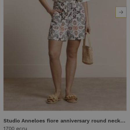
 light blue/grass green
Studio Anneloes fiore anniversary round neck t-shirt 14174 T-shirt Korte mouw 1700 ecru
1700 ecru