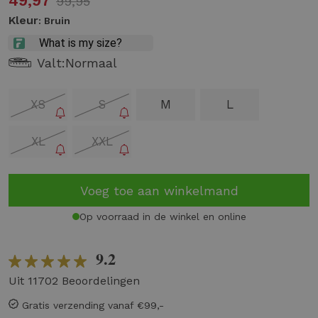
49,97
99,95
Kleur
: Bruin
Valt:
Normaal
XS
S
M
L
XL
XXL
Voeg toe aan winkelmand
Op voorraad in de winkel en online
9.2
Uit 11702 Beoordelingen
Gratis verzending vanaf €99,-