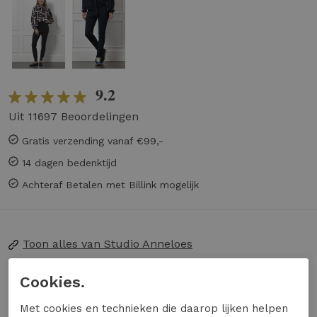
9.2
Uit 11697 Beoordelingen
Gratis verzending vanaf €99,-
14 dagen bedenktijd
Achteraf Betalen met Billink mogelijk
Toon alles van
Studio Anneloes
Naar alle
broeken
Cookies.
Naar alle
Studio Anneloes broeken
Met cookies en technieken die daarop lijken helpen