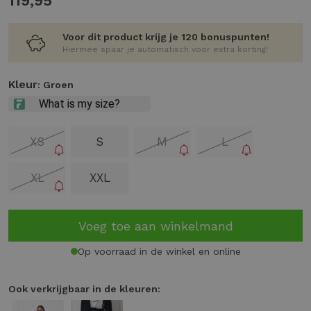
119,95
Voor dit product krijg je 120 bonuspunten!
Hiermee spaar je automatisch voor extra korting!
Kleur
: Groen
XS
S
M
L
XL
XXL
Voeg toe aan winkelmand
Op voorraad in de winkel en online
Ook verkrijgbaar in de kleuren: