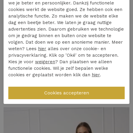
we je beter en persoonlijker. Dankzij functionele
Ontdek de stijlvolle Franka broek van Studio
cookies werkt de website goed. Ze hebben ook een
Anneloes, perfect voor de modebewuste vrouw.
analytische functie. Zo maken we de website elke
Deze groene broek is een must-have voor de
dag een beetje beter. We laten je graag nuttige
wintermaanden en biedt zowel comfort als een
advertenties zien. Daarom gebruiken we technologie
Lees meer
om je gedrag binnen en buiten onze website te
trendy uitstraling. Ideaal voor een frisse
volgen. Dat doen we op een anonieme manier. Meer
ochtendwandeling langs de grachten of een dag
weten? Lees
hier
alles over onze cookie- en
op kantoor.
privacyverklaring. Klik op 'Oké' om te accepteren.
Specificaties
Kies je voor
weigeren
? Dan plaatsen we alleen
Gemaakt van hoogwaardige materialen voor
functionele cookies. Wil je zelf bepalen welke
optimaal comfort
cookies er geplaatst worden klik dan
hier
.
Winkelvoorraad
Trendy groene kleur die makkelijk te
combineren is
Gerelateerde producten
Gemaakt van Heavy Travelstof (74%
Polyamide, 26% Elastaan)
Binnenbeenlengte: 78 cm (lengtemaat 30)