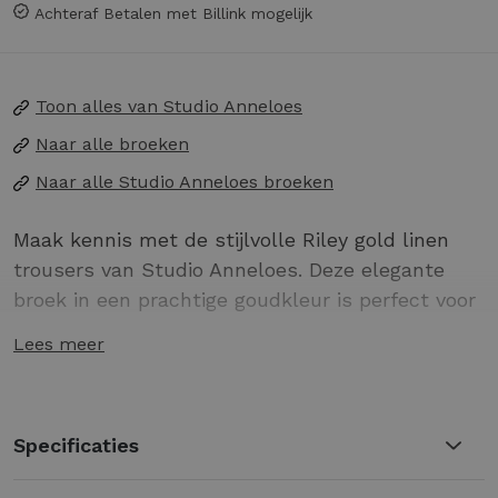
Achteraf Betalen met Billink mogelijk
Toon alles van
Studio Anneloes
Naar alle
broeken
Naar alle
Studio Anneloes broeken
Maak kennis met de stijlvolle Riley gold linen
trousers van Studio Anneloes. Deze elegante
broek in een prachtige goudkleur is perfect voor
de modebewuste vrouw. Gemaakt van ademend
Lees meer
en lichtgewicht linnen, is deze broek ideaal voor
warmere dagen. De klassieke plooien geven de
broek een verfijnde uitstraling, waardoor je altijd
Specificaties
stijlvol voor de dag komt.
Gemaakt van hoogwaardig linnen voor ultiem