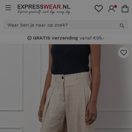
Bonuspunten
: spaar voor
KORTING