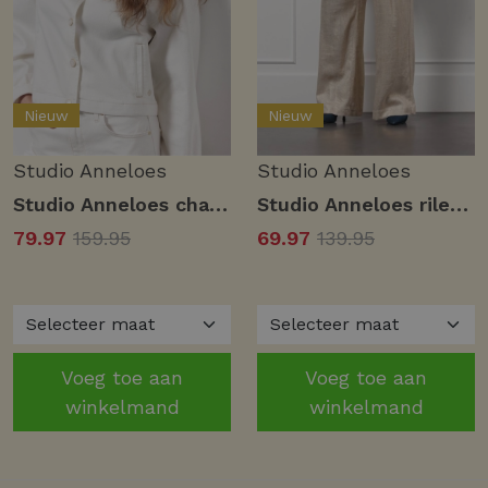
Nieuw
Nieuw
Studio Anneloes
Studio Anneloes
Studio Anneloes charlot denim jacket 12705 Jackets 1100 off white
Studio Anneloes riley gold linen trousers 12761 Broek 0002 gold
79.97
159.95
69.97
139.95
Voeg toe aan
Voeg toe aan
winkelmand
winkelmand