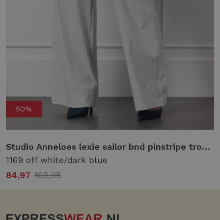
50%
it/black
Studio Anneloes lexie sailor bnd pinstripe trousers 12750 Broek 1169 off white/dark blue
1169 off white/dark blue
84,97
169,95