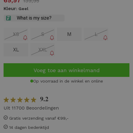
69,97
139,95
Kleur
: Geel
XS
S
M
L
XL
XXL
Voeg toe aan winkelmand
Op voorraad in de winkel en online
9.2
Uit 11700 Beoordelingen
Gratis verzending vanaf €99,-
14 dagen bedenktijd