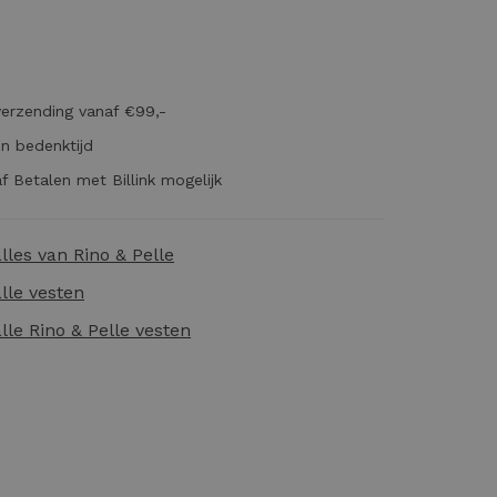
verzending vanaf €99,-
n bedenktijd
f Betalen met Billink mogelijk
alles van
Rino & Pelle
alle
vesten
alle
Rino & Pelle vesten