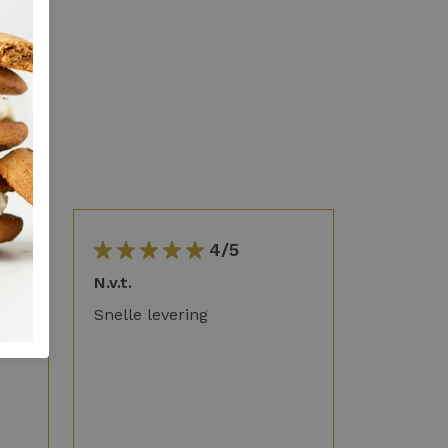
4/5
g in
N.v.t.
Snelle levering