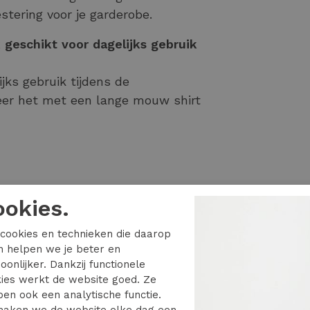
tering voor je garderobe.
k geschikt voor dagelijks gebruik
ijks gebruik tijdens de
er het met een lange mouw shirt
ookies.
cookies en technieken die daarop
en helpen we je beter en
oonlijker. Dankzij functionele
ies werkt de website goed. Ze
en ook een analytische functie.