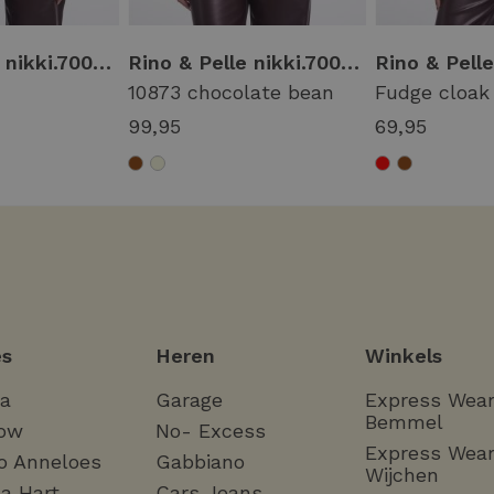
Rino & Pelle nikki.7002611 short faux fur waistcoat Vest 10866 oat
Rino & Pelle nikki.7002611 short faux fur waistcoat Vest 10873 chocolate bean
10873 chocolate bean
Fudge cloak
99,95
69,95
s
Heren
Winkels
ha
Garage
Express Wea
Bemmel
ow
No- Excess
Express Wea
o Anneloes
Gabbiano
Wijchen
a Hart
Cars Jeans