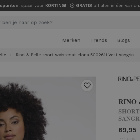
spunten
: spaar voor
KORTING!
GRATIS
afhalen in één van onze wi
Merken
Trends
Blogs
lle
Rino & Pelle short waistcoat elona.5002611 Vest sangria
RINO 
SHORT
SANGR
69,95
Incl. BTW