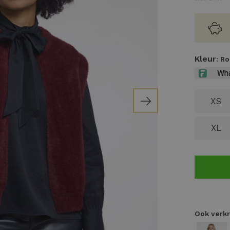
Kleur
: R
XS
XL
Ook verkr