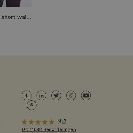
Rino & Pelle short waistcoat elona.5002611 Vest fudge cloak
r
9.2
r
Uit 11698 Beoordelingen