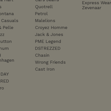
Express Wea
s
Quotrell
Zevenaar
ontana
Petrol
a Casuals
Malelions
& Pelle
Croyez Homme
zz
Jack & Jones
utton
PME Legend
mum
DSTREZZED
H
Chasin
nhagen
Wrong Friends
Cast Iron
 DAY
RED
ro