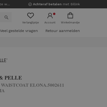
nkels!
Achteraf betalen
met Billink
Verlanglijstje
Account
Winkelmandje
Veel gestelde vragen
Retour aanmelden
& PELLE
 WAISTCOAT ELONA.5002611
IA