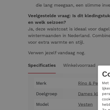
die lang meegaan, een slimme inves
Veelgestelde vraag: Is dit kledingstu
en welk seizoen?
Ja, deze waistcoat is ideaal voor dagel
wintermaanden in Nederland. Combine
voor extra warmte en stijl.
Verwen jezelf vandaag nog.
Specificaties
Winkelvoorraad
C
Merk
Rino & Pelle
Met 
lijk
Doelgroep
Dames kleding
pers
cook
Model
Vesten
hebb