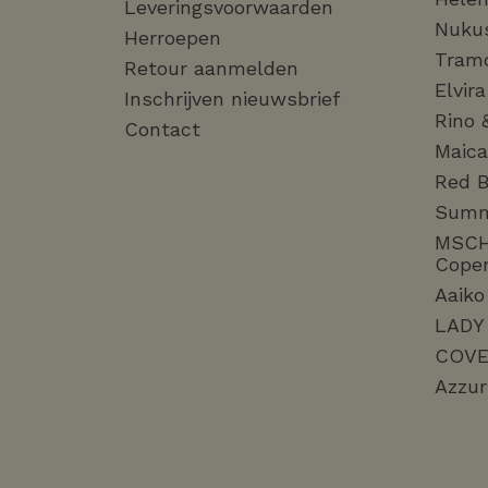
Leveringsvoorwaarden
Nuku
Herroepen
Tram
Retour aanmelden
Elvir
Inschrijven nieuwsbrief
Rino 
Contact
Maica
Red B
Sum
MSC
Cope
Aaiko
LADY
COVE
Azzur