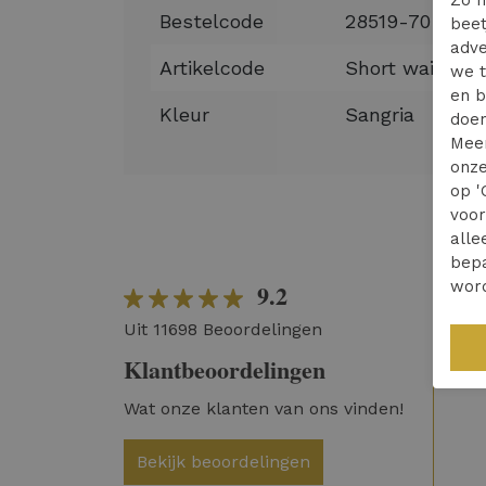
Zo m
Bestelcode
28519-70
beet
adve
Artikelcode
Short waistcoa
we t
en b
Kleur
Sangria
doen
Mee
onze
op '
voo
alle
bepa
wor
9.2
Wer
Uit 11698 Beoordelingen
Ver
Klantbeoordelingen
Wat onze klanten van ons vinden!
Bekijk beoordelingen