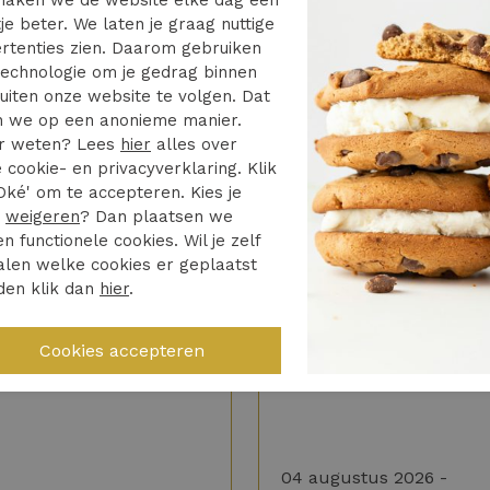
aken we de website elke dag een
je beter. We laten je graag nuttige
rtenties zien. Daarom gebruiken
t Elona.5002611
echnologie om je gedrag binnen
uiten onze website te volgen. Dat
 we op een anonieme manier.
r weten? Lees
hier
alles over
 cookie- en privacyverklaring. Klik
Oké' om te accepteren. Kies je
r
weigeren
? Dan plaatsen we
en functionele cookies. Wil je zelf
len welke cookies er geplaatst
4/5
5/5
den klik dan
hier
.
d heel netjes opgelost
Vrijdag besteld zaterda
huis. Toppie
keerd artikel bezorgd
Hele fijne ervaring
04 augustus 2026 -