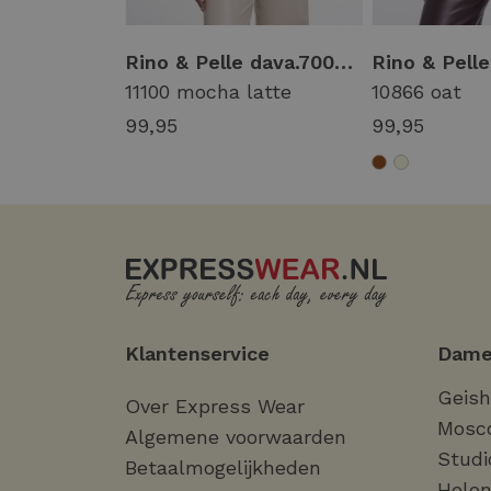
Rino & Pelle dava.7002611 waistcoat with closure Gilets 11100 mocha latte
11100 mocha latte
10866 oat
99,95
99,95
Klantenservice
Dame
Geis
Over Express Wear
Mosc
Algemene voorwaarden
Studi
Betaalmogelijkheden
Helen