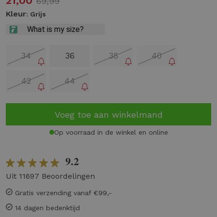
21,00
69,99
Kleur
: Grijs
34
36
38
40
42
44
Voeg toe aan winkelmand
Op voorraad in de winkel en online
9.2
Uit 11697 Beoordelingen
Gratis verzending vanaf €99,-
14 dagen bedenktijd