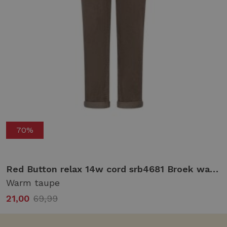
70%
 stone used
Red Button relax 14w cord srb4681 Broek warm taupe
Warm taupe
21,00
69,99