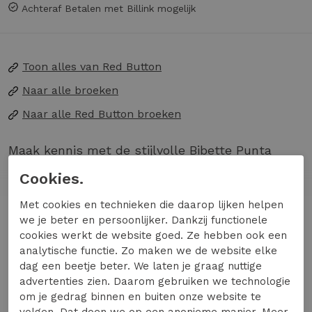
Achteraf Betalen met Billink mogelijk
Toon alles van
Red Button
Naar alle
broeken
Naar alle
Red Button broeken
Maak kennis met de stijlvolle Bibette Punta
flared broek van RED BUTTON, perfect voor de
Cookies.
modebewuste Nederlandse vrouw. Deze grijze
Met cookies en technieken die daarop lijken helpen
melange broek is ideaal voor de wintermaanden
Lees meer
we je beter en persoonlijker. Dankzij functionele
en voegt een vleugje elegantie toe aan je
cookies werkt de website goed. Ze hebben ook een
garderobe. Of je nu een dagje in de stad
analytische functie. Zo maken we de website elke
doorbrengt of een gezellige avond uit plant, deze
dag een beetje beter. We laten je graag nuttige
Specificaties
broek biedt comfort en stijl in één.
advertenties zien. Daarom gebruiken we technologie
om je gedrag binnen en buiten onze website te
Gemaakt van hoogwaardige materialen voor