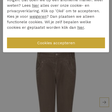
volgen. Dat doen we op een anonieme manier. Meer
Winkelvoorraad
weten? Lees
hier
alles over onze cookie- en
ultiem comfort
privacyverklaring. Klik op 'Oké' om te accepteren.
Trendy flared model dat je silhouet flatteert
Kies je voor
weigeren
? Dan plaatsen we alleen
Gerelateerde producten
Perfecte keuze voor de Nederlandse winter
functionele cookies. Wil je zelf bepalen welke
cookies er geplaatst worden klik dan
hier
.