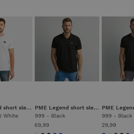
PME Legend short sleeve r-neck cotton elastan Basic T-shirts 7003 - bright white
PME Legend short sleeve polo cotton elastan ppss0000861 Poloshirts 999 - black
t White
999 - Black
999 - Black
69,99
29,99