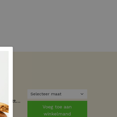
PME Legend short sleeve r-neck cotton elastan Basic T-shirts 8039 - beluga
Voeg toe aan
winkelmand