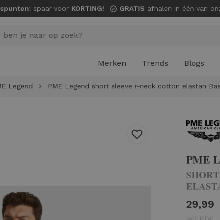
spunten
: spaar voor
KORTING!
GRATIS
afhalen in één van onze wi
Merken
Trends
Blogs
E Legend
PME Legend short sleeve r-neck cotton elastan Bas
PME 
SHORT
ELASTA
29,99
Incl. BTW