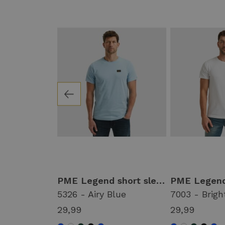
PME Legend short sleeve polo cotton elastan ppss0000861 Poloshirts 5326 - airy blue
PME Legend short sleeve r-neck cotton elastan Basic T-shirts 5326 - airy blue
Blue
5326 - Airy Blue
7003 - Brigh
29,99
29,99