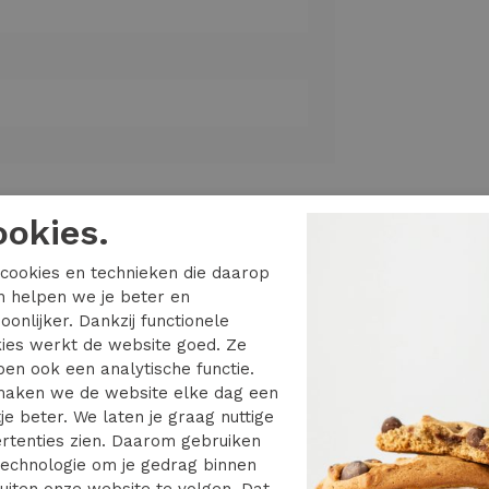
ookies.
cookies en technieken die daarop
en helpen we je beter en
tylisten
oonlijker. Dankzij functionele
ies werkt de website goed. Ze
en ook een analytische functie.
PME Legend
aken we de website elke dag een
je beter. We laten je graag nuttige
rtenties zien. Daarom gebruiken
29.99
echnologie om je gedrag binnen
uiten onze website te volgen. Dat