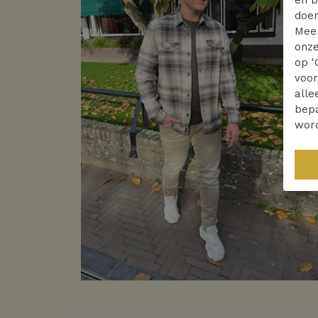
doen
Mee
onze
op '
voo
alle
bepa
wor