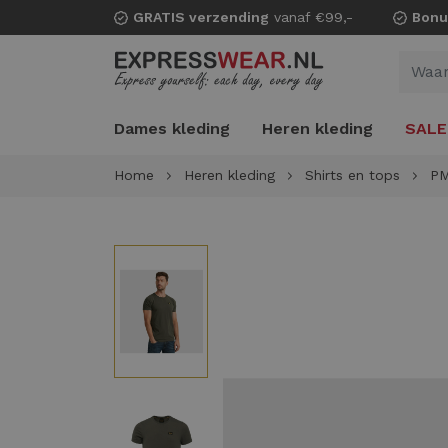
GRATIS verzending
vanaf €99,-
Bonu
Dames kleding
Heren kleding
SALE
Home
Heren kleding
Shirts en tops
PM