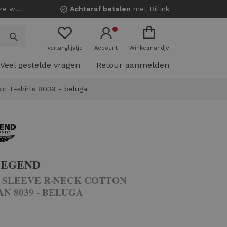
nkels!
Achteraf betalen
met Billink
Verlanglijstje
Account
Winkelmandje
Veel gestelde vragen
Retour aanmelden
ic T-shirts 8039 - beluga
LEGEND
 SLEEVE R-NECK COTTON
N 8039 - BELUGA