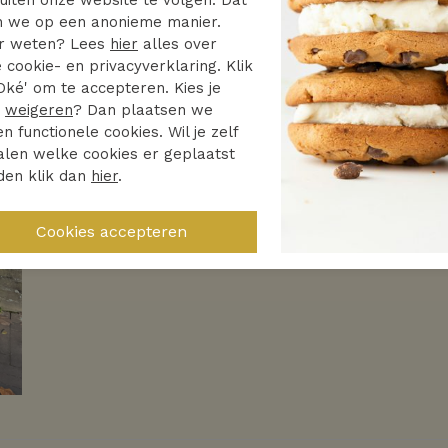
Nieuw
 we op een anonieme manier.
r weten? Lees
hier
alles over
 cookie- en privacyverklaring. Klik
Oké' om te accepteren. Kies je
r
weigeren
? Dan plaatsen we
en functionele cookies. Wil je zelf
len welke cookies er geplaatst
den klik dan
hier
.