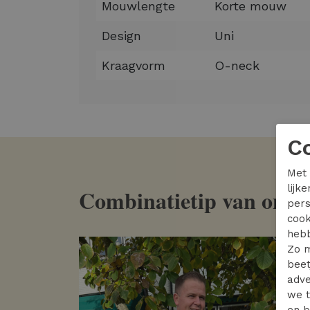
Mouwlengte
Korte mouw
Design
Uni
Kraagvorm
O-neck
C
Met 
lijk
Combinatietip van onze s
pers
cook
hebb
Zo m
beet
adve
we t
en b